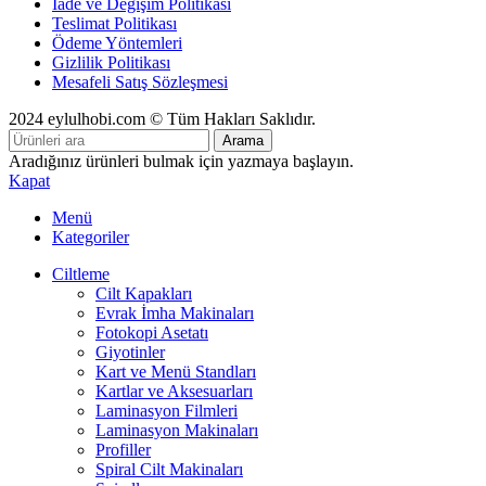
İade ve Değişim Politikası
Teslimat Politikası
Ödeme Yöntemleri
Gizlilik Politikası
Mesafeli Satış Sözleşmesi
2024 eylulhobi.com © Tüm Hakları Saklıdır.
Arama
Aradığınız ürünleri bulmak için yazmaya başlayın.
Kapat
Menü
Kategoriler
Ciltleme
Cilt Kapakları
Evrak İmha Makinaları
Fotokopi Asetatı
Giyotinler
Kart ve Menü Standları
Kartlar ve Aksesuarları
Laminasyon Filmleri
Laminasyon Makinaları
Profiller
Spiral Cilt Makinaları