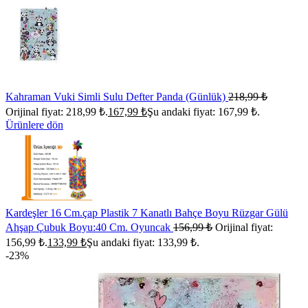
Kahraman Vuki Simli Sulu Defter Panda (Günlük)
218,99
₺
Orijinal fiyat: 218,99 ₺.
167,99
₺
Şu andaki fiyat: 167,99 ₺.
Ürünlere dön
Kardeşler 16 Cm.çap Plastik 7 Kanatlı Bahçe Boyu Rüzgar Gülü
Ahşap Çubuk Boyu:40 Cm. Oyuncak
156,99
₺
Orijinal fiyat:
156,99 ₺.
133,99
₺
Şu andaki fiyat: 133,99 ₺.
-23%