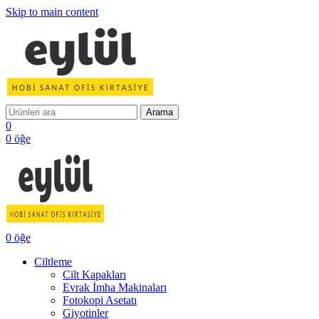
Skip to main content
Arama
0
0
öğe
0
öğe
Ciltleme
Cilt Kapakları
Evrak İmha Makinaları
Fotokopi Asetatı
Giyotinler