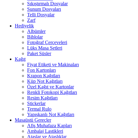
Sıkıştırmalı Dosyalar
Sunum Dosyaları
Telli Dosyalar
Zarf
Hediyelik
Albümler
Biblolar
Fotoğraf Çerçeveleri
Lüks Masa Setleri
Paket Süsler
Kağıt
Fiyat Etiketi ve Makinaları
Fon Kartonları
Krapon Kağıtları
Küp Not Kağıtları
Özel Kağıt ve Kartonlar
Renkli Fotokopi Kağıtları
Resim Kağıtları
Stickerlar
Termal Rulo
Yapışkanlı Not Kağıtları
Masaüstü Gereçler
Afiş Muhafaza Kapları
Ambalaj Lastikleri
Ataşlar ve Ataşlıklar