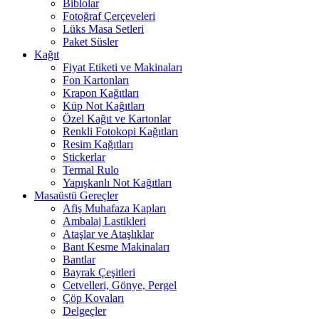
Biblolar
Fotoğraf Çerçeveleri
Lüks Masa Setleri
Paket Süsler
Kağıt
Fiyat Etiketi ve Makinaları
Fon Kartonları
Krapon Kağıtları
Küp Not Kağıtları
Özel Kağıt ve Kartonlar
Renkli Fotokopi Kağıtları
Resim Kağıtları
Stickerlar
Termal Rulo
Yapışkanlı Not Kağıtları
Masaüstü Gereçler
Afiş Muhafaza Kapları
Ambalaj Lastikleri
Ataşlar ve Ataşlıklar
Bant Kesme Makinaları
Bantlar
Bayrak Çeşitleri
Cetvelleri, Gönye, Pergel
Çöp Kovaları
Delgeçler