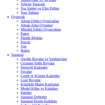
Tebeşir Tutacağı
Toz Simler ve Elişi Pulları
Yazı Tahtası
Oyuncak
Ahşap Eğitici Oyuncaklar
Ahşap Zeka Oyunları
Müzikli Eğitici Oyuncaklar
Paten
Plastik Bloklar
Puzzle
Top
Balon
Sanatsal
Akrilik Boyalar ve Yardımcıları
Cezanne Yağlı Boyalar
Dereceli Kalemler
Fırçalar
Grafit ve Kömür Kalemler
Guaj Boyalar
Köpüklü Maket Kartonlar
Model Killer ve Kalıpları
Paletler
Sanatsal Defterler
Sanatsal Resim Kağıtları