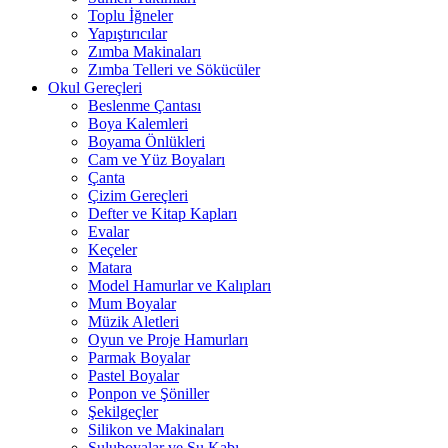
Toplu İğneler
Yapıştırıcılar
Zımba Makinaları
Zımba Telleri ve Sökücüler
Okul Gereçleri
Beslenme Çantası
Boya Kalemleri
Boyama Önlükleri
Cam ve Yüz Boyaları
Çanta
Çizim Gereçleri
Defter ve Kitap Kapları
Evalar
Keçeler
Matara
Model Hamurlar ve Kalıpları
Mum Boyalar
Müzik Aletleri
Oyun ve Proje Hamurları
Parmak Boyalar
Pastel Boyalar
Ponpon ve Şöniller
Şekilgeçler
Silikon ve Makinaları
Suluboyalar ve Su Kabı