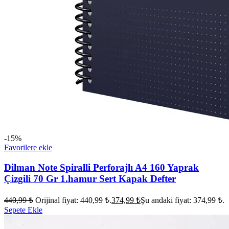
-15%
Favorilere ekle
Dilman Note Spiralli Perforajlı A4 160 Yaprak
Çizgili 70 Gr 1.hamur Sert Kapak Defter
440,99
₺
Orijinal fiyat: 440,99 ₺.
374,99
₺
Şu andaki fiyat: 374,99 ₺.
Sepete Ekle