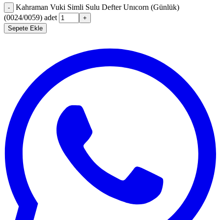
Kahraman Vuki Simli Sulu Defter Unıcorn (Günlük)
-
(0024/0059) adet
+
Sepete Ekle