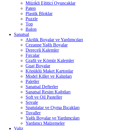
Müzikli Eğitici Oyuncaklar
Paten
Plastik Bloklar
Puzzle
Top
Balon
Sanatsal
Akrilik Boyalar ve Yardımcıları
Cezanne Yağlı Boyalar
Dereceli Kalemler
Fırçalar
Grafit ve Kömür Kalemler
Guaj Boyalar
Köpüklü Maket Kartonlar
Model Killer ve Kalıpları
Paletler
Sanatsal Defterler
Sanatsal Resim Kağıtları
Soft ve Oil Pasteller
Şovale
Spatulalar ve Oyma Bıçakları
Tuvaller
Yağlı Boyalar ve Yardımcıları
Yardımcı Malzemeler
Valiz