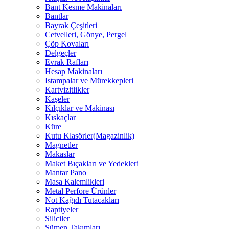
Bant Kesme Makinaları
Bantlar
Bayrak Çeşitleri
Cetvelleri, Gönye, Pergel
Çöp Kovaları
Delgeçler
Evrak Rafları
Hesap Makinaları
Istampalar ve Mürekkepleri
Kartvizitlikler
Kaşeler
Kılçıklar ve Makinası
Kıskaçlar
Küre
Kutu Klasörler(Magazinlik)
Magnetler
Makaslar
Maket Bıçakları ve Yedekleri
Mantar Pano
Masa Kalemlikleri
Metal Perfore Ürünler
Not Kağıdı Tutacakları
Raptiyeler
Siliciler
Sümen Takımları