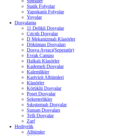
Spiraller
Statik Folyolar
Yapışkanlı Folyolar
Yoyolar
Dosyalama
11 Delikli Dosyalar
Çıtçıtlı Dosyalar
D Mekanizmalı Klasörler
Döküman Dosyaları
Dosya Ayracı(Seperatör)
Evrak Çantası
Halkalı Klasörler
Kademeli Dosyalar
Kalemlikler
Kartvizit Albümleri
Klasörler
Körüklü Dosyalar
Poşet Dosyalar
Sekreterlikler
Sıkıştırmalı Dosyalar
Sunum Dosyaları
Telli Dosyalar
Zarf
Hediyelik
Albümler