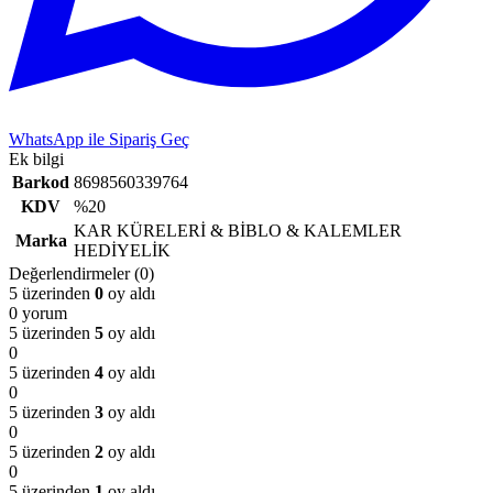
WhatsApp ile Sipariş Geç
Ek bilgi
Barkod
8698560339764
KDV
%20
KAR KÜRELERİ & BİBLO & KALEMLER
Marka
HEDİYELİK
Değerlendirmeler (0)
5 üzerinden
0
oy aldı
0 yorum
5 üzerinden
5
oy aldı
0
5 üzerinden
4
oy aldı
0
5 üzerinden
3
oy aldı
0
5 üzerinden
2
oy aldı
0
5 üzerinden
1
oy aldı