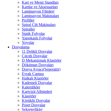
Kart ve Menü Standları
Kartlar ve Aksesuarları
Laminasyon Filmleri
Laminasyon Makinaları
Profiller
Spiral Cilt Makinaları
Spiraller
Statik Folyolar
Yapışkanlı Folyolar
Yoyolar
Dosyalama
11 Delikli Dosyalar
Çıtçıtlı Dosyalar
D Mekanizmalı Klasörler
Döküman Dosyaları
Dosya Ayracı(Seperatör)
Evrak Çantası
Halkalı Klasörler
Kademeli Dosyalar
Kalemlikler
Kartvizit Albümleri
Klasörler
Körüklü Dosyalar
Poşet Dosyalar
Sekreterlikler