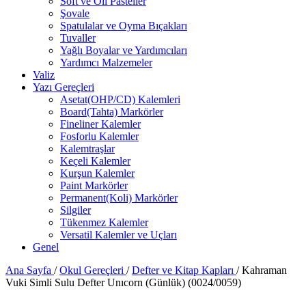
Soft ve Oil Pasteller
Şovale
Spatulalar ve Oyma Bıçakları
Tuvaller
Yağlı Boyalar ve Yardımcıları
Yardımcı Malzemeler
Valiz
Yazı Gereçleri
Asetat(OHP/CD) Kalemleri
Board(Tahta) Markörler
Fineliner Kalemler
Fosforlu Kalemler
Kalemtraşlar
Keçeli Kalemler
Kurşun Kalemler
Paint Markörler
Permanent(Koli) Markörler
Silgiler
Tükenmez Kalemler
Versatil Kalemler ve Uçları
Genel
Ana Sayfa
/
Okul Gereçleri
/
Defter ve Kitap Kapları
/
Kahraman
Vuki Simli Sulu Defter Unıcorn (Günlük) (0024/0059)