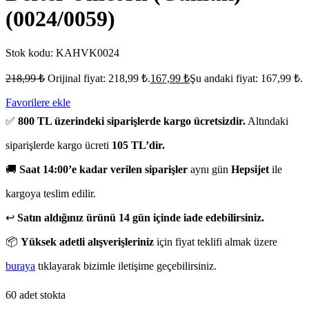
(0024/0059)
Stok kodu:
KAHVK0024
218,99
₺
Orijinal fiyat: 218,99 ₺.
167,99
₺
Şu andaki fiyat: 167,99 ₺.
Favorilere ekle
✅
800 TL üzerindeki siparişlerde kargo ücretsizdir.
Altındaki
siparişlerde kargo ücreti
105 TL’dir.
🚚
Saat 14:00’e kadar verilen siparişler
aynı gün
Hepsijet
ile
kargoya teslim edilir.
↩️
Satın aldığınız ürünü 14 gün içinde iade edebilirsiniz.
📦
Yüksek adetli alışverişleriniz
için fiyat teklifi almak üzere
buraya
tıklayarak bizimle iletişime geçebilirsiniz.
60 adet stokta