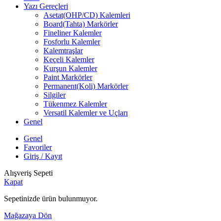
Yazı Gereçleri
Asetat(OHP/CD) Kalemleri
Board(Tahta) Markörler
Fineliner Kalemler
Fosforlu Kalemler
Kalemtraşlar
Keçeli Kalemler
Kurşun Kalemler
Paint Markörler
Permanent(Koli) Markörler
Silgiler
Tükenmez Kalemler
Versatil Kalemler ve Uçları
Genel
Genel
Favoriler
Giriş / Kayıt
Alışveriş Sepeti
Kapat
Sepetinizde ürün bulunmuyor.
Mağazaya Dön