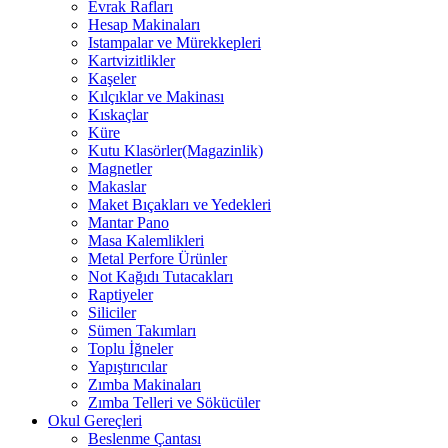
Evrak Rafları
Hesap Makinaları
Istampalar ve Mürekkepleri
Kartvizitlikler
Kaşeler
Kılçıklar ve Makinası
Kıskaçlar
Küre
Kutu Klasörler(Magazinlik)
Magnetler
Makaslar
Maket Bıçakları ve Yedekleri
Mantar Pano
Masa Kalemlikleri
Metal Perfore Ürünler
Not Kağıdı Tutacakları
Raptiyeler
Siliciler
Sümen Takımları
Toplu İğneler
Yapıştırıcılar
Zımba Makinaları
Zımba Telleri ve Sökücüler
Okul Gereçleri
Beslenme Çantası