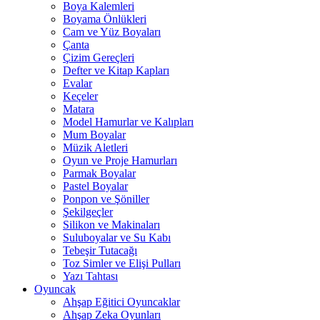
Boya Kalemleri
Boyama Önlükleri
Cam ve Yüz Boyaları
Çanta
Çizim Gereçleri
Defter ve Kitap Kapları
Evalar
Keçeler
Matara
Model Hamurlar ve Kalıpları
Mum Boyalar
Müzik Aletleri
Oyun ve Proje Hamurları
Parmak Boyalar
Pastel Boyalar
Ponpon ve Şöniller
Şekilgeçler
Silikon ve Makinaları
Suluboyalar ve Su Kabı
Tebeşir Tutacağı
Toz Simler ve Elişi Pulları
Yazı Tahtası
Oyuncak
Ahşap Eğitici Oyuncaklar
Ahşap Zeka Oyunları