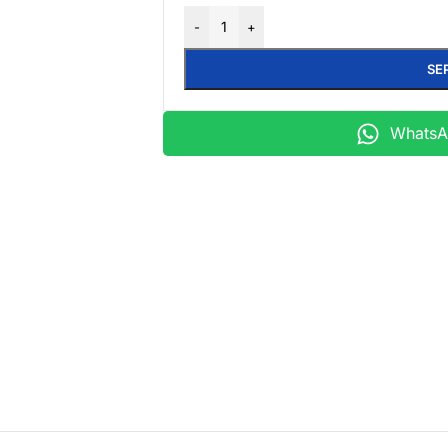
-
+
SE
WhatsAp