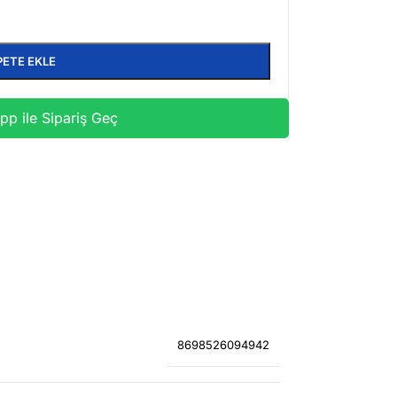
PETE EKLE
p ile Sipariş Geç
8698526094942