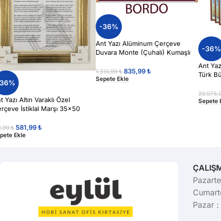
-36%
Ant Yazı Alüminum Çerçeve
-36
Duvara Monte (Çuhalı) Kumaşlı
Pano 45×60 Bordo Renk
Ant Ya
835,99
₺
1.310,99
₺
Türk Bü
Sepete Ekle
-36%
20.975,
t Yazı Altın Varaklı Özel
Sepete 
rçeve İstiklal Marşı 35×50
581,99
₺
1,99
₺
pete Ekle
ÇALIŞ
Pazarte
Cumarte
Pazar :