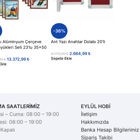
%
-36%
zı Alüminyum Çerçeve
Ant Yazı Anahtar Dolabı 20’li
yükleri Seti 23’lu 35×50
2.664,99
₺
4.179,99
₺
Sepete Ekle
13.372,99
₺
99
₺
Ekle
MA SAATLERİMİZ
EYLÜL HOBİ
si – Cuma: 08:00 – 19:00
İletişim
si: 08:00 – 19:00
Hakkımızda
 Kapalı
Banka Hesap Bilgilerimiz
Sipariş Takibi