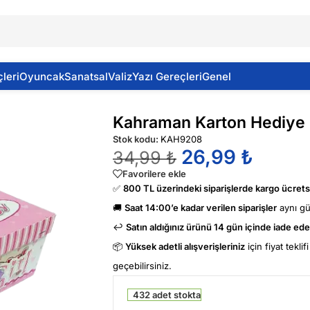
leri
Oyuncak
Sanatsal
Valiz
Yazı Gereçleri
Genel
 Ke9208
Kahraman Karton Hediye 
Stok kodu:
KAH9208
26,99
₺
34,99
₺
Favorilere ekle
✅
800 TL üzerindeki siparişlerde kargo ücretsi
🚚
Saat 14:00’e kadar verilen siparişler
aynı g
↩️
Satın aldığınız ürünü 14 gün içinde iade edeb
📦
Yüksek adetli alışverişleriniz
için fiyat tekli
geçebilirsiniz.
432 adet stokta