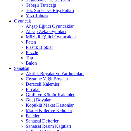
Tebeşir Tutacağı
Toz Simler ve Elişi Pulları
Yazı Tahtası
Oyuncak
Ahşap Eğitici Oyuncaklar
Ahşap Zeka Oyunları
Müzikli Eğitici Oyuncaklar
Paten
Plastik Bloklar
Puzzle
Top
Balon
Sanatsal
Akrilik Boyalar ve Yardımcıları
Cezanne Yağlı Boyalar
Dereceli Kalemler
Fırçalar
Grafit ve Kömür Kalemler
Guaj Boyalar
Köpüklü Maket Kartonlar
Model Killer ve Kalıpları
Paletler
Sanatsal Defterler
Sanatsal Resim Kağıtları