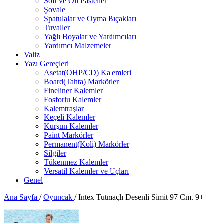
Soft ve Oil Pasteller
Şovale
Spatulalar ve Oyma Bıçakları
Tuvaller
Yağlı Boyalar ve Yardımcıları
Yardımcı Malzemeler
Valiz
Yazı Gereçleri
Asetat(OHP/CD) Kalemleri
Board(Tahta) Markörler
Fineliner Kalemler
Fosforlu Kalemler
Kalemtraşlar
Keçeli Kalemler
Kurşun Kalemler
Paint Markörler
Permanent(Koli) Markörler
Silgiler
Tükenmez Kalemler
Versatil Kalemler ve Uçları
Genel
Ana Sayfa
/
Oyuncak
/
Intex Tutmaçlı Desenli Simit 97 Cm. 9+