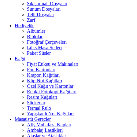
Sıkıştırmalı Dosyalar
Sunum Dosyaları
Telli Dosyalar
Zarf
Hediyelik
Albümler
Biblolar
Fotoğraf Çerçeveleri
Lüks Masa Setleri
Paket Süsler
Kağıt
Fiyat Etiketi ve Makinaları
Fon Kartonları
Krapon Kağıtları
Küp Not Kağıtları
Özel Kağıt ve Kartonlar
Renkli Fotokopi Kağıtları
Resim Kağıtları
Stickerlar
Termal Rulo
Yapışkanlı Not Kağıtları
Masaüstü Gereçler
Afiş Muhafaza Kapları
Ambalaj Lastikleri
Ataşlar ve Ataşlıklar