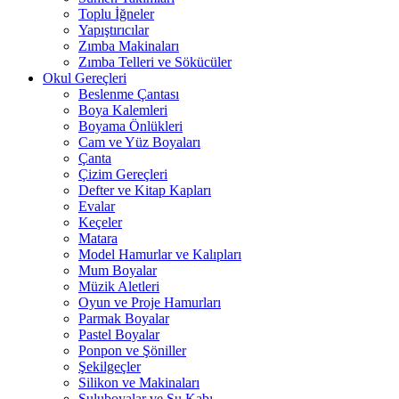
Toplu İğneler
Yapıştırıcılar
Zımba Makinaları
Zımba Telleri ve Sökücüler
Okul Gereçleri
Beslenme Çantası
Boya Kalemleri
Boyama Önlükleri
Cam ve Yüz Boyaları
Çanta
Çizim Gereçleri
Defter ve Kitap Kapları
Evalar
Keçeler
Matara
Model Hamurlar ve Kalıpları
Mum Boyalar
Müzik Aletleri
Oyun ve Proje Hamurları
Parmak Boyalar
Pastel Boyalar
Ponpon ve Şöniller
Şekilgeçler
Silikon ve Makinaları
Suluboyalar ve Su Kabı