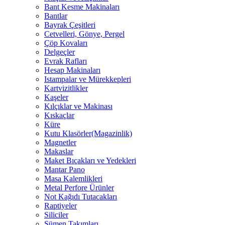
Bant Kesme Makinaları
Bantlar
Bayrak Çeşitleri
Cetvelleri, Gönye, Pergel
Çöp Kovaları
Delgeçler
Evrak Rafları
Hesap Makinaları
Istampalar ve Mürekkepleri
Kartvizitlikler
Kaşeler
Kılçıklar ve Makinası
Kıskaçlar
Küre
Kutu Klasörler(Magazinlik)
Magnetler
Makaslar
Maket Bıçakları ve Yedekleri
Mantar Pano
Masa Kalemlikleri
Metal Perfore Ürünler
Not Kağıdı Tutacakları
Raptiyeler
Siliciler
Sümen Takımları