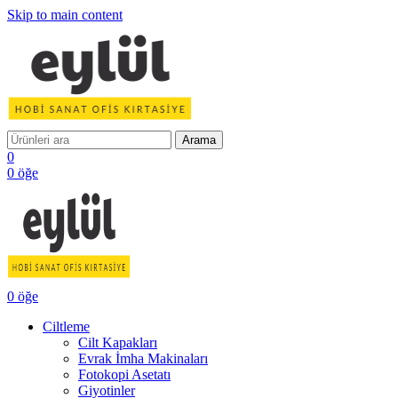
Skip to main content
Arama
0
0
öğe
0
öğe
Ciltleme
Cilt Kapakları
Evrak İmha Makinaları
Fotokopi Asetatı
Giyotinler