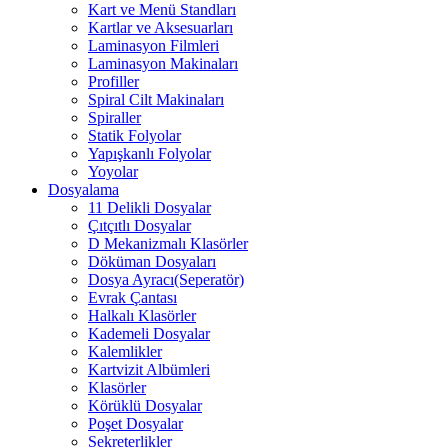
Kart ve Menü Standları
Kartlar ve Aksesuarları
Laminasyon Filmleri
Laminasyon Makinaları
Profiller
Spiral Cilt Makinaları
Spiraller
Statik Folyolar
Yapışkanlı Folyolar
Yoyolar
Dosyalama
11 Delikli Dosyalar
Çıtçıtlı Dosyalar
D Mekanizmalı Klasörler
Döküman Dosyaları
Dosya Ayracı(Seperatör)
Evrak Çantası
Halkalı Klasörler
Kademeli Dosyalar
Kalemlikler
Kartvizit Albümleri
Klasörler
Körüklü Dosyalar
Poşet Dosyalar
Sekreterlikler