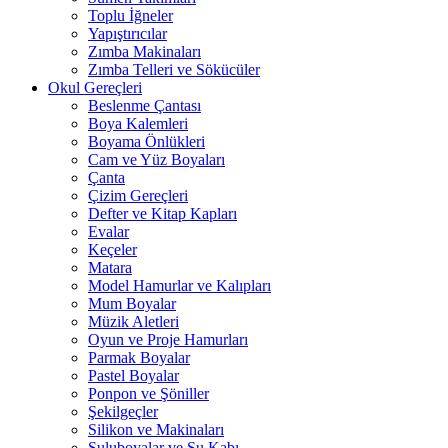
Toplu İğneler
Yapıştırıcılar
Zımba Makinaları
Zımba Telleri ve Sökücüler
Okul Gereçleri
Beslenme Çantası
Boya Kalemleri
Boyama Önlükleri
Cam ve Yüz Boyaları
Çanta
Çizim Gereçleri
Defter ve Kitap Kapları
Evalar
Keçeler
Matara
Model Hamurlar ve Kalıpları
Mum Boyalar
Müzik Aletleri
Oyun ve Proje Hamurları
Parmak Boyalar
Pastel Boyalar
Ponpon ve Şöniller
Şekilgeçler
Silikon ve Makinaları
Suluboyalar ve Su Kabı