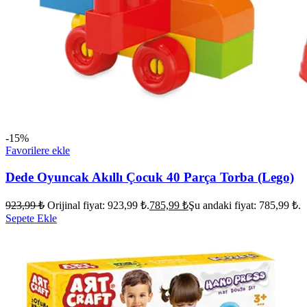
-15%
Favorilere ekle
Dede Oyuncak Akıllı Çocuk 40 Parça Torba (Lego)
923,99
₺
Orijinal fiyat: 923,99 ₺.
785,99
₺
Şu andaki fiyat: 785,99 ₺.
Sepete Ekle