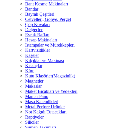
Bant Kesme Makinaları
Bantlar
Bayrak Çeşitleri
Cetvelleri, Gönye, Pergel
Çöp Kovaları
Delgeçler
Evrak Rafları
Hesap Makinaları
Istampalar ve Mürekkepleri
Kartvizitlikler
Kaşeler
Kılçıklar ve Makinası
Kıskaçlar
Küre
Kutu Klasörler(Magazinlik)
Magnetler
Makaslar
Maket Bıçakları ve Yedekleri
Mantar Pano
Masa Kalemlikleri
Metal Perfore Ürünler
Not Kağıdı Tutacakları
Raptiyeler
Siliciler
Sümen Takımları