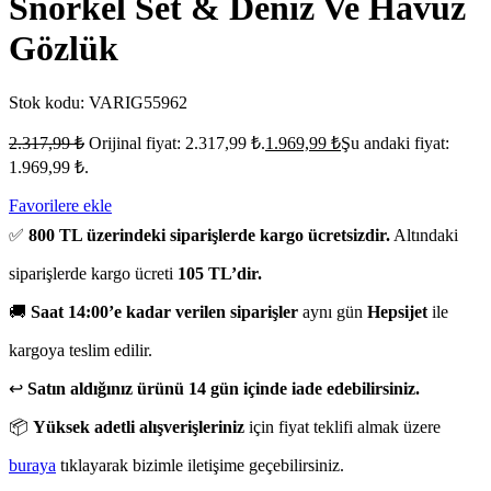
Snorkel Set & Deniz Ve Havuz
Gözlük
Stok kodu:
VARIG55962
2.317,99
₺
Orijinal fiyat: 2.317,99 ₺.
1.969,99
₺
Şu andaki fiyat:
1.969,99 ₺.
Favorilere ekle
✅
800 TL üzerindeki siparişlerde kargo ücretsizdir.
Altındaki
siparişlerde kargo ücreti
105 TL’dir.
🚚
Saat 14:00’e kadar verilen siparişler
aynı gün
Hepsijet
ile
kargoya teslim edilir.
↩️
Satın aldığınız ürünü 14 gün içinde iade edebilirsiniz.
📦
Yüksek adetli alışverişleriniz
için fiyat teklifi almak üzere
buraya
tıklayarak bizimle iletişime geçebilirsiniz.