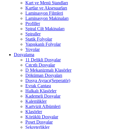
Kart ve Menü Standları
Kartlar ve Aksesuarları
Laminasyon Filmleri
Laminasyon Makinaları
Profiller
Spiral Cilt Makinaları
Spiraller
Statik Folyolar
Yapışkanlı Folyolar
Yoyolar
Dosyalama
11 Delikli Dosyalar
Çıtçıtlı Dosyalar
D Mekanizmalı Klasörler
Döküman Dosyaları
Dosya Ayracı(Seperatör)
Evrak Çantası
Halkalı Klasörler
Kademeli Dosyalar
Kalemlikler
Kartvizit Albümleri
Klasörler
Körüklü Dosyalar
Poşet Dosyalar
Sekreterlikler