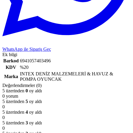
WhatsApp ile Sipariş Geç
Ek bilgi
Barkod
6941057403496
KDV
%20
INTEX DENİZ MALZEMELERİ & HAVUZ &
Marka
POMPA OYUNCAK
Değerlendirmeler (0)
5 üzerinden
0
oy aldı
0 yorum
5 üzerinden
5
oy aldı
0
5 üzerinden
4
oy aldı
0
5 üzerinden
3
oy aldı
0