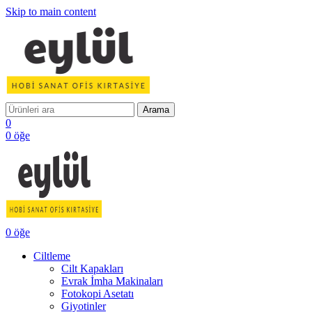
Skip to main content
Arama
0
0
öğe
0
öğe
Ciltleme
Cilt Kapakları
Evrak İmha Makinaları
Fotokopi Asetatı
Giyotinler