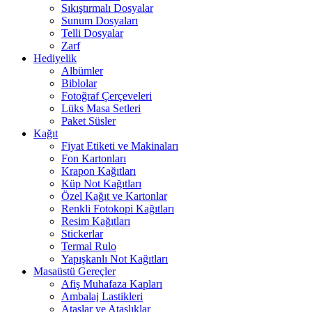
Sıkıştırmalı Dosyalar
Sunum Dosyaları
Telli Dosyalar
Zarf
Hediyelik
Albümler
Biblolar
Fotoğraf Çerçeveleri
Lüks Masa Setleri
Paket Süsler
Kağıt
Fiyat Etiketi ve Makinaları
Fon Kartonları
Krapon Kağıtları
Küp Not Kağıtları
Özel Kağıt ve Kartonlar
Renkli Fotokopi Kağıtları
Resim Kağıtları
Stickerlar
Termal Rulo
Yapışkanlı Not Kağıtları
Masaüstü Gereçler
Afiş Muhafaza Kapları
Ambalaj Lastikleri
Ataşlar ve Ataşlıklar