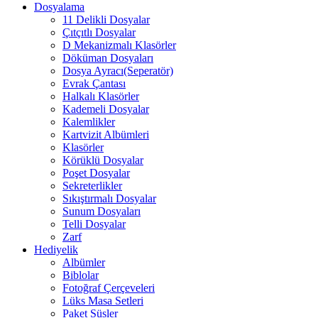
Dosyalama
11 Delikli Dosyalar
Çıtçıtlı Dosyalar
D Mekanizmalı Klasörler
Döküman Dosyaları
Dosya Ayracı(Seperatör)
Evrak Çantası
Halkalı Klasörler
Kademeli Dosyalar
Kalemlikler
Kartvizit Albümleri
Klasörler
Körüklü Dosyalar
Poşet Dosyalar
Sekreterlikler
Sıkıştırmalı Dosyalar
Sunum Dosyaları
Telli Dosyalar
Zarf
Hediyelik
Albümler
Biblolar
Fotoğraf Çerçeveleri
Lüks Masa Setleri
Paket Süsler