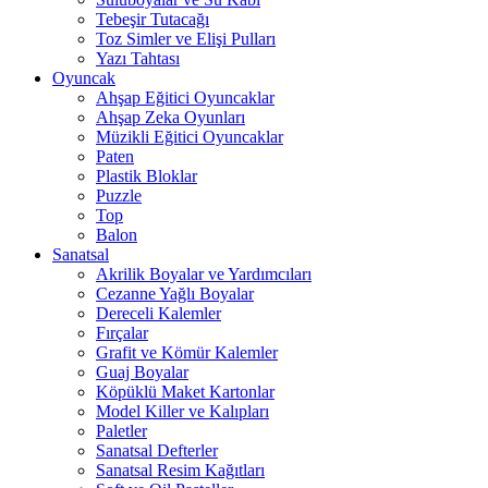
Tebeşir Tutacağı
Toz Simler ve Elişi Pulları
Yazı Tahtası
Oyuncak
Ahşap Eğitici Oyuncaklar
Ahşap Zeka Oyunları
Müzikli Eğitici Oyuncaklar
Paten
Plastik Bloklar
Puzzle
Top
Balon
Sanatsal
Akrilik Boyalar ve Yardımcıları
Cezanne Yağlı Boyalar
Dereceli Kalemler
Fırçalar
Grafit ve Kömür Kalemler
Guaj Boyalar
Köpüklü Maket Kartonlar
Model Killer ve Kalıpları
Paletler
Sanatsal Defterler
Sanatsal Resim Kağıtları