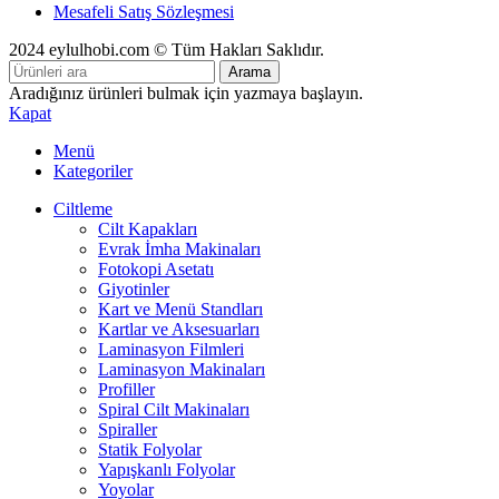
Mesafeli Satış Sözleşmesi
2024 eylulhobi.com © Tüm Hakları Saklıdır.
Arama
Aradığınız ürünleri bulmak için yazmaya başlayın.
Kapat
Menü
Kategoriler
Ciltleme
Cilt Kapakları
Evrak İmha Makinaları
Fotokopi Asetatı
Giyotinler
Kart ve Menü Standları
Kartlar ve Aksesuarları
Laminasyon Filmleri
Laminasyon Makinaları
Profiller
Spiral Cilt Makinaları
Spiraller
Statik Folyolar
Yapışkanlı Folyolar
Yoyolar