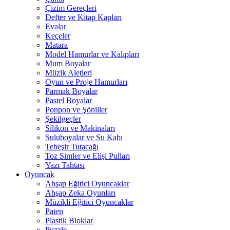
Çizim Gereçleri
Defter ve Kitap Kapları
Evalar
Keçeler
Matara
Model Hamurlar ve Kalıpları
Mum Boyalar
Müzik Aletleri
Oyun ve Proje Hamurları
Parmak Boyalar
Pastel Boyalar
Ponpon ve Şöniller
Şekilgeçler
Silikon ve Makinaları
Suluboyalar ve Su Kabı
Tebeşir Tutacağı
Toz Simler ve Elişi Pulları
Yazı Tahtası
Oyuncak
Ahşap Eğitici Oyuncaklar
Ahşap Zeka Oyunları
Müzikli Eğitici Oyuncaklar
Paten
Plastik Bloklar
Puzzle