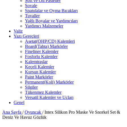
Soft ve Oil Pasteller
Şovale
Spatulalar ve Oyma Bıçakları
Tuvaller
Yağlı Boyalar ve Yardımcıları
Yardımcı Malzemeler
Valiz
Yazı Gereçleri
Asetat(OHP/CD) Kalemleri
Board(Tahta) Markörler
Fineliner Kalemler
Fosforlu Kalemler
Kalemtraşlar
Keçeli Kalemler
Kurşun Kalemler
Paint Markörler
Permanent(Koli) Markörler
Silgiler
Tükenmez Kalemler
Versatil Kalemler ve Uçları
Genel
Ana Sayfa
/
Oyuncak
/
Intex Silikon Pro Maske Ve Snorkel Set &
Deniz Ve Havuz Gözlük