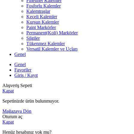
Fineliner Kalemler
Fosforlu Kalemler
Kalemtraşlar
Keçeli Kalemler
Kurşun Kalemler
Paint Markörler
Permanent(Koli) Markörler
Silgiler
Tükenmez Kalemler
Versatil Kalemler ve Uçları
Genel
Genel
Favoriler
Giriş / Kayıt
Alışveriş Sepeti
Kapat
Sepetinizde ürün bulunmuyor.
Mağazaya Dön
Oturum aç
Kapat
Henüz hesabınız yok mu?