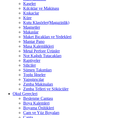
Kaşeler
Kılçıklar ve Makinası
Kıskaçlar
Küre
Kutu Klasörler(Magazinlik)
Magnetler
Makaslar
Maket Bıçakları ve Yedekleri
Mantar Pano
Masa Kalemlikleri
Metal Perfore Ürünler
Not Kağıdı Tutacakları
Raptiyeler
Siliciler
Sümen Takımları
Toplu İğneler
Yapıştırıcılar
Zımba Makinaları
Zımba Telleri ve Sökücüler
Okul Gereçleri
Beslenme Çantası
Boya Kalemleri
Boyama Önlükleri
Cam ve Yüz Boyaları
Çanta