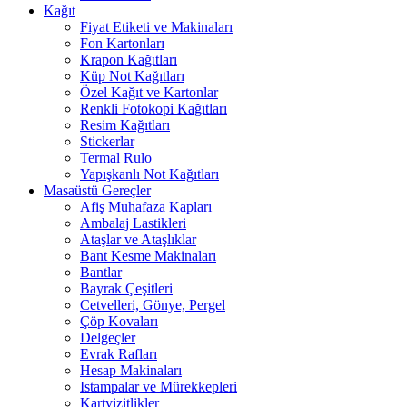
Kağıt
Fiyat Etiketi ve Makinaları
Fon Kartonları
Krapon Kağıtları
Küp Not Kağıtları
Özel Kağıt ve Kartonlar
Renkli Fotokopi Kağıtları
Resim Kağıtları
Stickerlar
Termal Rulo
Yapışkanlı Not Kağıtları
Masaüstü Gereçler
Afiş Muhafaza Kapları
Ambalaj Lastikleri
Ataşlar ve Ataşlıklar
Bant Kesme Makinaları
Bantlar
Bayrak Çeşitleri
Cetvelleri, Gönye, Pergel
Çöp Kovaları
Delgeçler
Evrak Rafları
Hesap Makinaları
Istampalar ve Mürekkepleri
Kartvizitlikler