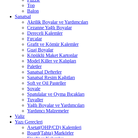
Top
Balon
Sanatsal
Akrilik Boyalar ve Yardımcıları
Cezanne Yağlı Boyalar
Dereceli Kalemler
Fırçalar
Grafit ve Kömür Kalemler
Guaj Boyalar
Köpüklü Maket Kartonlar
Model Killer ve Kalıpları
Paletler
Sanatsal Defterler
Sanatsal Resim Kağıtları
Soft ve Oil Pasteller
Şovale
Spatulalar ve Oyma Bıçakları
Tuvaller
Yağlı Boyalar ve Yardımcıları
Yardımcı Malzemeler
Valiz
Yazı Gereçleri
Asetat(OHP/CD) Kalemleri
Board(Tahta) Markörler