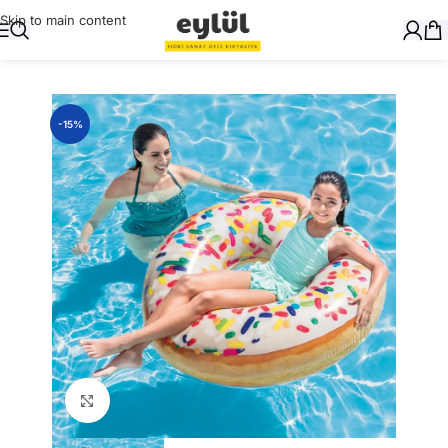
Skip to main content
Ana Sayfa
/
Oyuncak
-15%
Büyütmek için tıklayın