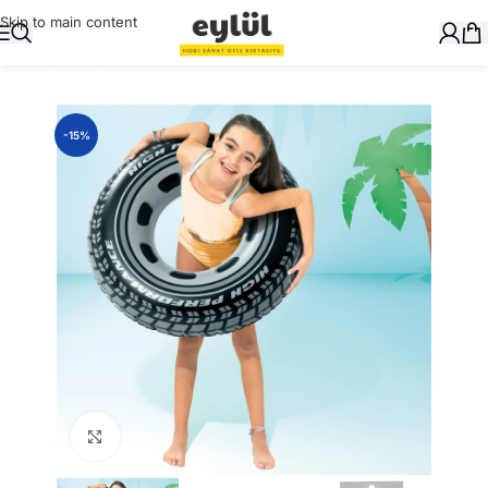
Skip to main content
Ana Sayfa
/
Oyuncak
-15%
Büyütmek için tıklayın