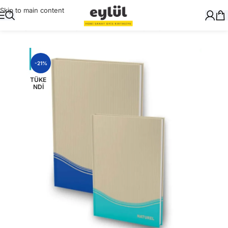
Skip to main content
Ana Sayfa
/
Okul Gereçleri
/
Defter ve Kitap Kapları
-21%
TÜKE
NDI