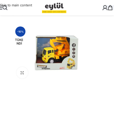
Skip to main content
Ana Sayfa
/
Oyuncak
-10%
TÜKE
NDI
Büyütmek için tıklayın