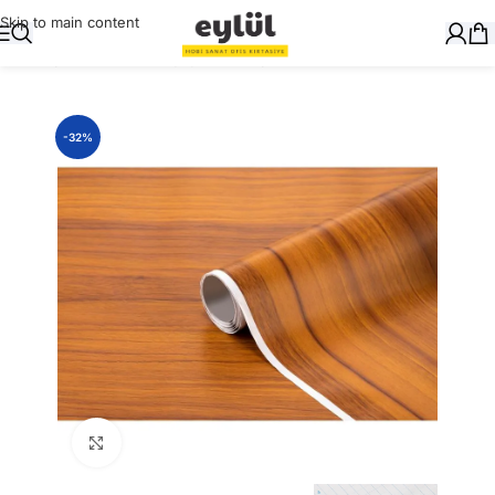
Skip to main content
Ana Sayfa
/
Ciltleme
/
Yapışkanlı Folyolar
-32%
Büyütmek için tıklayın