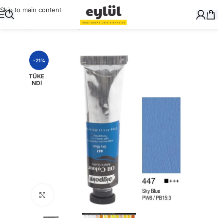
Skip to main content
Ana Sayfa
/
Sanatsal
/
Yağlı Boyalar ve Yardımcıları
-21%
TÜKE
NDI
Büyütmek için tıklayın