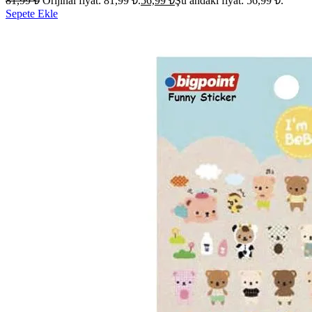
81,99
₺
Orijinal fiyat: 81,99 ₺.
56,99
₺
Şu andaki fiyat: 56,99 ₺.
Sepete Ekle