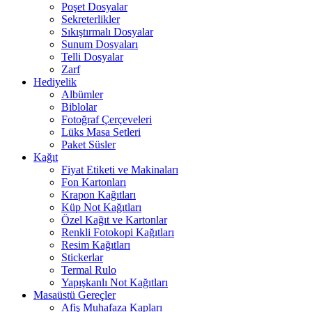
Poşet Dosyalar
Sekreterlikler
Sıkıştırmalı Dosyalar
Sunum Dosyaları
Telli Dosyalar
Zarf
Hediyelik
Albümler
Biblolar
Fotoğraf Çerçeveleri
Lüks Masa Setleri
Paket Süsler
Kağıt
Fiyat Etiketi ve Makinaları
Fon Kartonları
Krapon Kağıtları
Küp Not Kağıtları
Özel Kağıt ve Kartonlar
Renkli Fotokopi Kağıtları
Resim Kağıtları
Stickerlar
Termal Rulo
Yapışkanlı Not Kağıtları
Masaüstü Gereçler
Afiş Muhafaza Kapları