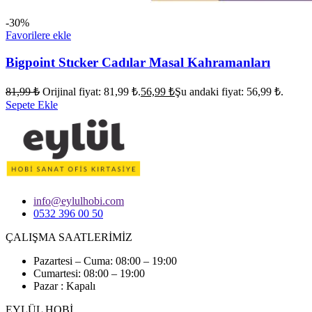
-30%
Favorilere ekle
Bigpoint Stıcker Cadılar Masal Kahramanları
81,99
₺
Orijinal fiyat: 81,99 ₺.
56,99
₺
Şu andaki fiyat: 56,99 ₺.
Sepete Ekle
info@eylulhobi.com
0532 396 00 50
ÇALIŞMA SAATLERİMİZ
Pazartesi – Cuma: 08:00 – 19:00
Cumartesi: 08:00 – 19:00
Pazar : Kapalı
EYLÜL HOBİ