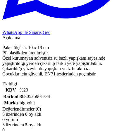
WhatsApp ile Sipariş Geç
Açıklama
Paket ölçüsü: 10 x 19 cm
PP plastikden üretilmiştir.
Özel kurumayan solventsiz su bazlı yapışkanı sayesinde
yapıştırıldığı yerden çıkarılıp farklı yere yapıştırılabilir.
Çıkarıldığı yüzeylerde yapışkan ve iz bırakmaz.
Çocuklar için güvenli, EN71 testlerinden geçmiştir.
Ek bilgi
KDV
%20
Barkod
8680525901734
Marka
bigpoint
Değerlendirmeler (0)
5 üzerinden
0
oy aldı
0 yorum
5 üzerinden
5
oy aldı
0