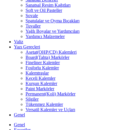
Sanatsal Resim Kağıtları
Soft ve Oil Pasteller
Şovale
Spatulalar ve Oyma Bıçakları
Tuvaller
Yağlı Boyalar ve Yardımcıları
Yardımcı Malzemeler
Valiz
Yazı Gereçleri
Asetat(OHP/CD) Kalemleri
Board(Tahta) Markörler
Fineliner Kalemler
Fosforlu Kalemler
Kalemtraşlar
Keçeli Kalemler
Kurşun Kalemler
Paint Markörler
Permanent(Koli) Markörler
Silgiler
Tükenmez Kalemler
Versatil Kalemler ve Uçları
Genel
Genel
Favoriler