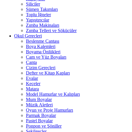
Siliciler
Sümen Takımları
Toplu İğneler
Yapıştırıcılar
Zımba Makinaları
Zımba Telleri ve Sökücüler
Okul Gereçleri
Beslenme Çantası
Boya Kalemleri
Boyama Önlükleri
Cam ve Yüz Boyaları
Çanta
Çizim Gereçleri
Defter ve Kitap Kapları
Evalar
Keçeler
Matara
Model Hamurlar ve Kalıpları
Mum Boyalar
Müzik Aletleri
Oyun ve Proje Hamurları
Parmak Boyalar
Pastel Boyalar
Ponpon ve Şöniller
Şekilgeçler