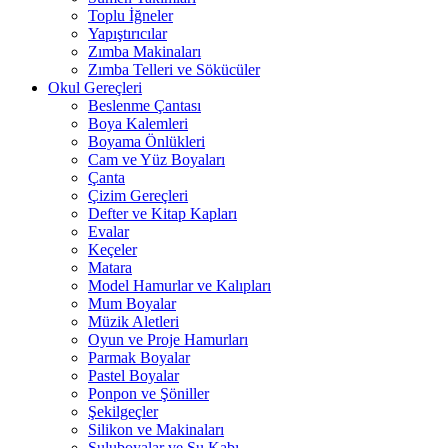
Toplu İğneler
Yapıştırıcılar
Zımba Makinaları
Zımba Telleri ve Sökücüler
Okul Gereçleri
Beslenme Çantası
Boya Kalemleri
Boyama Önlükleri
Cam ve Yüz Boyaları
Çanta
Çizim Gereçleri
Defter ve Kitap Kapları
Evalar
Keçeler
Matara
Model Hamurlar ve Kalıpları
Mum Boyalar
Müzik Aletleri
Oyun ve Proje Hamurları
Parmak Boyalar
Pastel Boyalar
Ponpon ve Şöniller
Şekilgeçler
Silikon ve Makinaları
Suluboyalar ve Su Kabı