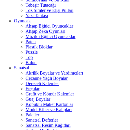
Tebeşir Tutacağı
Toz Simler ve Elişi Pulları
Yazı Tahtası
Oyuncak
Ahşap Eğitici Oyuncaklar
Ahşap Zeka Oyunları
Müzikli Eğitici Oyuncaklar
Paten
Plastik Bloklar
Puzzle
Top
Balon
Sanatsal
Akrilik Boyalar ve Yardımcıları
Cezanne Yağlı Boyalar
Dereceli Kalemler
Fırçalar
Grafit ve Kömür Kalemler
Guaj Boyalar
Köpüklü Maket Kartonlar
Model Killer ve Kalıpları
Paletler
Sanatsal Defterler
Sanatsal Resim Kağıtları