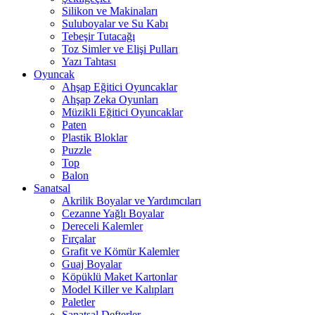
Silikon ve Makinaları
Suluboyalar ve Su Kabı
Tebeşir Tutacağı
Toz Simler ve Elişi Pulları
Yazı Tahtası
Oyuncak
Ahşap Eğitici Oyuncaklar
Ahşap Zeka Oyunları
Müzikli Eğitici Oyuncaklar
Paten
Plastik Bloklar
Puzzle
Top
Balon
Sanatsal
Akrilik Boyalar ve Yardımcıları
Cezanne Yağlı Boyalar
Dereceli Kalemler
Fırçalar
Grafit ve Kömür Kalemler
Guaj Boyalar
Köpüklü Maket Kartonlar
Model Killer ve Kalıpları
Paletler
Sanatsal Defterler