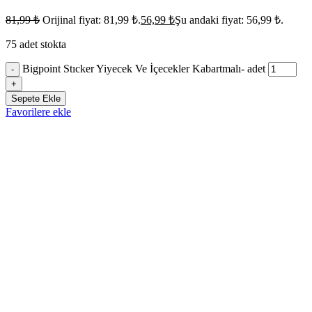
81,99
₺
Orijinal fiyat: 81,99 ₺.
56,99
₺
Şu andaki fiyat: 56,99 ₺.
75 adet stokta
Bigpoint Stıcker Yiyecek Ve İçecekler Kabartmalı- adet
-
+
Sepete Ekle
Favorilere ekle