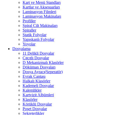
Kart ve Menü Standları
Kartlar ve Aksesuarları
Laminasyon Filmleri
Laminasyon Makinaları
Profiller
Spiral Cilt Makinaları
Spiraller
Statik Folyolar
Yapışkanlı Folyolar
Yoyolar
Dosyalama
11 Delikli Dosyalar
Çıtçıtlı Dosyalar
D Mekanizmalı Klasörler
Döküman Dosyaları
Dosya Ayracı(Seperatör)
Evrak Çantası
Halkalı Klasörler
Kademeli Dosyalar
Kalemlikler
Kartvizit Albümleri
Klasörler
Körüklü Dosyalar
Poşet Dosyalar
Sekreterlikler