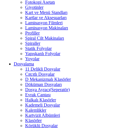
Fotokopi Asetatı
Giyotinler
Kart ve Menü Standları
Kartlar ve Aksesuarları
Laminasyon Filmleri
Laminasyon Makinaları
Profiller
Spiral Cilt Makinaları
Spiraller
Statik Folyolar
Yapışkanlı Folyolar
Yoyolar
Dosyalama
11 Delikli Dosyalar
Çıtçıtlı Dosyalar
D Mekanizmalı Klasörler
Döküman Dosyaları
Dosya Ayracı(Seperatör)
Evrak Çantası
Halkalı Klasörler
Kademeli Dosyalar
Kalemlikler
Kartvizit Albümleri
Klasörler
Körüklü Dosyalar