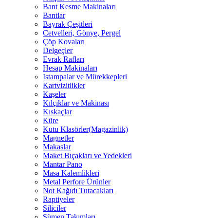
Bant Kesme Makinaları
Bantlar
Bayrak Çeşitleri
Cetvelleri, Gönye, Pergel
Çöp Kovaları
Delgeçler
Evrak Rafları
Hesap Makinaları
Istampalar ve Mürekkepleri
Kartvizitlikler
Kaşeler
Kılçıklar ve Makinası
Kıskaçlar
Küre
Kutu Klasörler(Magazinlik)
Magnetler
Makaslar
Maket Bıçakları ve Yedekleri
Mantar Pano
Masa Kalemlikleri
Metal Perfore Ürünler
Not Kağıdı Tutacakları
Raptiyeler
Siliciler
Sümen Takımları