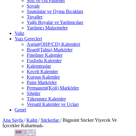
Soft ve Oil Pasteller
Şovale
Spatulalar ve Oyma Bıçakları
Tuvaller
Yağlı Boyalar ve Yardımcıları
Yardımcı Malzemeler
Valiz
Yazı Gereçleri
Asetat(OHP/CD) Kalemleri
Board(Tahta) Markörler
Fineliner Kalemler
Fosforlu Kalemler
Kalemtraşlar
Keçeli Kalemler
Kurşun Kalemler
Paint Markörler
Permanent(Koli) Markörler
Silgiler
Tükenmez Kalemler
Versatil Kalemler ve Uçları
Genel
Ana Sayfa
/
Kağıt
/
Stickerlar
/
Bigpoint Stıcker Yiyecek Ve
İçecekler Kabartmalı-