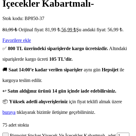
İçecekler Kabartmalı-
Stok kodu:
BP850-37
81,99
₺
Orijinal fiyat: 81,99 ₺.
56,99
₺
Şu andaki fiyat: 56,99 ₺.
Favorilere ekle
✅
800 TL üzerindeki siparişlerde kargo ücretsizdir.
Altındaki
siparişlerde kargo ücreti
105 TL’dir.
🚚
Saat 14:00’e kadar verilen siparişler
aynı gün
Hepsijet
ile
kargoya teslim edilir.
↩️
Satın aldığınız ürünü 14 gün içinde iade edebilirsiniz.
📦
Yüksek adetli alışverişleriniz
için fiyat teklifi almak üzere
buraya
tıklayarak bizimle iletişime geçebilirsiniz.
75 adet stokta
Bigpoint Stıcker Yiyecek Ve İçecekler Kabartmalı- adet
-