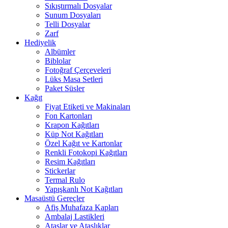
Sıkıştırmalı Dosyalar
Sunum Dosyaları
Telli Dosyalar
Zarf
Hediyelik
Albümler
Biblolar
Fotoğraf Çerçeveleri
Lüks Masa Setleri
Paket Süsler
Kağıt
Fiyat Etiketi ve Makinaları
Fon Kartonları
Krapon Kağıtları
Küp Not Kağıtları
Özel Kağıt ve Kartonlar
Renkli Fotokopi Kağıtları
Resim Kağıtları
Stickerlar
Termal Rulo
Yapışkanlı Not Kağıtları
Masaüstü Gereçler
Afiş Muhafaza Kapları
Ambalaj Lastikleri
Ataşlar ve Ataşlıklar