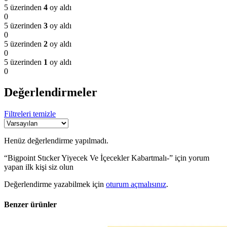
5 üzerinden
4
oy aldı
0
5 üzerinden
3
oy aldı
0
5 üzerinden
2
oy aldı
0
5 üzerinden
1
oy aldı
0
Değerlendirmeler
Filtreleri temizle
Henüz değerlendirme yapılmadı.
“Bigpoint Stıcker Yiyecek Ve İçecekler Kabartmalı-” için yorum
yapan ilk kişi siz olun
Değerlendirme yazabilmek için
oturum açmalısınız
.
Benzer ürünler