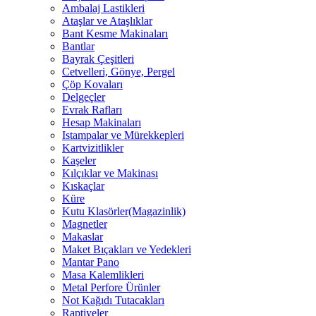
Ambalaj Lastikleri
Ataşlar ve Ataşlıklar
Bant Kesme Makinaları
Bantlar
Bayrak Çeşitleri
Cetvelleri, Gönye, Pergel
Çöp Kovaları
Delgeçler
Evrak Rafları
Hesap Makinaları
Istampalar ve Mürekkepleri
Kartvizitlikler
Kaşeler
Kılçıklar ve Makinası
Kıskaçlar
Küre
Kutu Klasörler(Magazinlik)
Magnetler
Makaslar
Maket Bıçakları ve Yedekleri
Mantar Pano
Masa Kalemlikleri
Metal Perfore Ürünler
Not Kağıdı Tutacakları
Raptiyeler