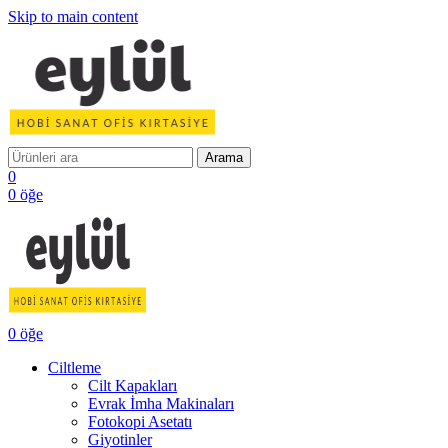
Skip to main content
Arama
0
0
öğe
0
öğe
Ciltleme
Cilt Kapakları
Evrak İmha Makinaları
Fotokopi Asetatı
Giyotinler