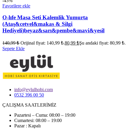
-43%
Favorilere ekle
O-lıfe Masa Seti Kalemlik Yumurta
(Ataş&cetvel&makas & Silgi
Hediyeli)beyaz&sarı&pembe&mavi&yesil
140,99
₺
Orijinal fiyat: 140,99 ₺.
80,99
₺
Şu andaki fiyat: 80,99 ₺.
Sepete Ekle
info@eylulhobi.com
0532 396 00 50
ÇALIŞMA SAATLERİMİZ
Pazartesi – Cuma: 08:00 – 19:00
Cumartesi: 08:00 – 19:00
Pazar : Kapalı