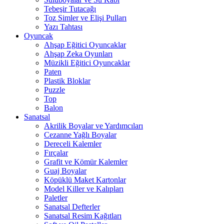
Tebeşir Tutacağı
Toz Simler ve Elişi Pulları
Yazı Tahtası
Oyuncak
Ahşap Eğitici Oyuncaklar
Ahşap Zeka Oyunları
Müzikli Eğitici Oyuncaklar
Paten
Plastik Bloklar
Puzzle
Top
Balon
Sanatsal
Akrilik Boyalar ve Yardımcıları
Cezanne Yağlı Boyalar
Dereceli Kalemler
Fırçalar
Grafit ve Kömür Kalemler
Guaj Boyalar
Köpüklü Maket Kartonlar
Model Killer ve Kalıpları
Paletler
Sanatsal Defterler
Sanatsal Resim Kağıtları