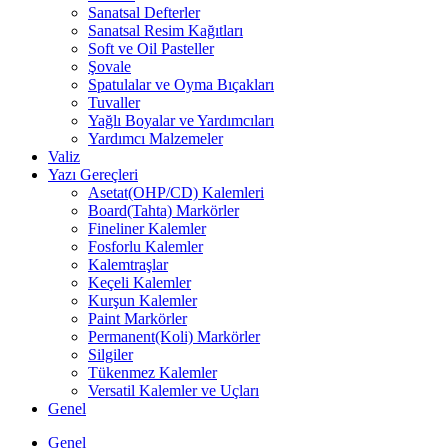
Sanatsal Defterler
Sanatsal Resim Kağıtları
Soft ve Oil Pasteller
Şovale
Spatulalar ve Oyma Bıçakları
Tuvaller
Yağlı Boyalar ve Yardımcıları
Yardımcı Malzemeler
Valiz
Yazı Gereçleri
Asetat(OHP/CD) Kalemleri
Board(Tahta) Markörler
Fineliner Kalemler
Fosforlu Kalemler
Kalemtraşlar
Keçeli Kalemler
Kurşun Kalemler
Paint Markörler
Permanent(Koli) Markörler
Silgiler
Tükenmez Kalemler
Versatil Kalemler ve Uçları
Genel
Genel