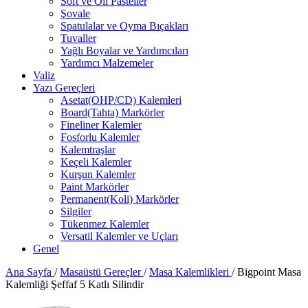
Soft ve Oil Pasteller
Şovale
Spatulalar ve Oyma Bıçakları
Tuvaller
Yağlı Boyalar ve Yardımcıları
Yardımcı Malzemeler
Valiz
Yazı Gereçleri
Asetat(OHP/CD) Kalemleri
Board(Tahta) Markörler
Fineliner Kalemler
Fosforlu Kalemler
Kalemtraşlar
Keçeli Kalemler
Kurşun Kalemler
Paint Markörler
Permanent(Koli) Markörler
Silgiler
Tükenmez Kalemler
Versatil Kalemler ve Uçları
Genel
Ana Sayfa
/
Masaüstü Gereçler
/
Masa Kalemlikleri
/
Bigpoint Masa
Kalemliği Şeffaf 5 Katlı Silindir