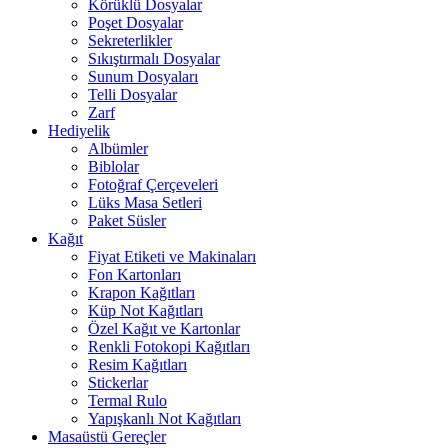
Körüklü Dosyalar
Poşet Dosyalar
Sekreterlikler
Sıkıştırmalı Dosyalar
Sunum Dosyaları
Telli Dosyalar
Zarf
Hediyelik
Albümler
Biblolar
Fotoğraf Çerçeveleri
Lüks Masa Setleri
Paket Süsler
Kağıt
Fiyat Etiketi ve Makinaları
Fon Kartonları
Krapon Kağıtları
Küp Not Kağıtları
Özel Kağıt ve Kartonlar
Renkli Fotokopi Kağıtları
Resim Kağıtları
Stickerlar
Termal Rulo
Yapışkanlı Not Kağıtları
Masaüstü Gereçler