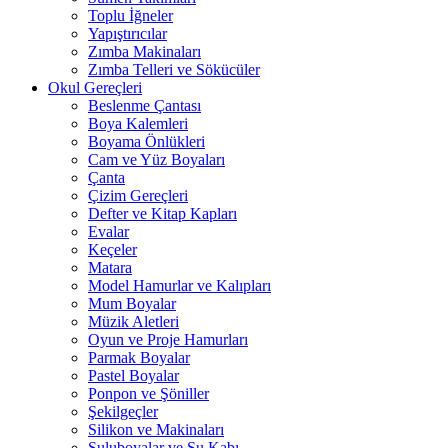
Toplu İğneler
Yapıştırıcılar
Zımba Makinaları
Zımba Telleri ve Sökücüler
Okul Gereçleri
Beslenme Çantası
Boya Kalemleri
Boyama Önlükleri
Cam ve Yüz Boyaları
Çanta
Çizim Gereçleri
Defter ve Kitap Kapları
Evalar
Keçeler
Matara
Model Hamurlar ve Kalıpları
Mum Boyalar
Müzik Aletleri
Oyun ve Proje Hamurları
Parmak Boyalar
Pastel Boyalar
Ponpon ve Şöniller
Şekilgeçler
Silikon ve Makinaları
Suluboyalar ve Su Kabı