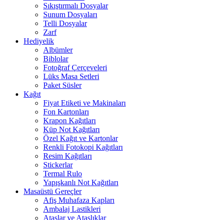
Sıkıştırmalı Dosyalar
Sunum Dosyaları
Telli Dosyalar
Zarf
Hediyelik
Albümler
Biblolar
Fotoğraf Çerçeveleri
Lüks Masa Setleri
Paket Süsler
Kağıt
Fiyat Etiketi ve Makinaları
Fon Kartonları
Krapon Kağıtları
Küp Not Kağıtları
Özel Kağıt ve Kartonlar
Renkli Fotokopi Kağıtları
Resim Kağıtları
Stickerlar
Termal Rulo
Yapışkanlı Not Kağıtları
Masaüstü Gereçler
Afiş Muhafaza Kapları
Ambalaj Lastikleri
Ataşlar ve Ataşlıklar