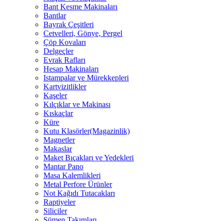
Bant Kesme Makinaları
Bantlar
Bayrak Çeşitleri
Cetvelleri, Gönye, Pergel
Çöp Kovaları
Delgeçler
Evrak Rafları
Hesap Makinaları
Istampalar ve Mürekkepleri
Kartvizitlikler
Kaşeler
Kılçıklar ve Makinası
Kıskaçlar
Küre
Kutu Klasörler(Magazinlik)
Magnetler
Makaslar
Maket Bıçakları ve Yedekleri
Mantar Pano
Masa Kalemlikleri
Metal Perfore Ürünler
Not Kağıdı Tutacakları
Raptiyeler
Siliciler
Sümen Takımları