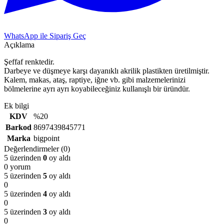
WhatsApp ile Sipariş Geç
Açıklama
Şeffaf renktedir.
Darbeye ve düşmeye karşı dayanıklı akrilik plastikten üretilmiştir.
Kalem, makas, ataş, raptiye, iğne vb. gibi malzemelerinizi
bölmelerine ayrı ayrı koyabileceğiniz kullanışlı bir üründür.
Ek bilgi
KDV
%20
Barkod
8697439845771
Marka
bigpoint
Değerlendirmeler (0)
5 üzerinden
0
oy aldı
0 yorum
5 üzerinden
5
oy aldı
0
5 üzerinden
4
oy aldı
0
5 üzerinden
3
oy aldı
0