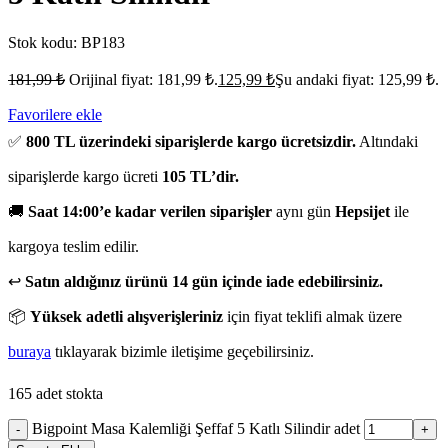
Stok kodu:
BP183
181,99
₺
Orijinal fiyat: 181,99 ₺.
125,99
₺
Şu andaki fiyat: 125,99 ₺.
Favorilere ekle
✅
800 TL üzerindeki siparişlerde kargo ücretsizdir.
Altındaki
siparişlerde kargo ücreti
105 TL’dir.
🚚
Saat 14:00’e kadar verilen siparişler
aynı gün
Hepsijet
ile
kargoya teslim edilir.
↩️
Satın aldığınız ürünü 14 gün içinde iade edebilirsiniz.
📦
Yüksek adetli alışverişleriniz
için fiyat teklifi almak üzere
buraya
tıklayarak bizimle iletişime geçebilirsiniz.
165 adet stokta
Bigpoint Masa Kalemliği Şeffaf 5 Katlı Silindir adet
-
+