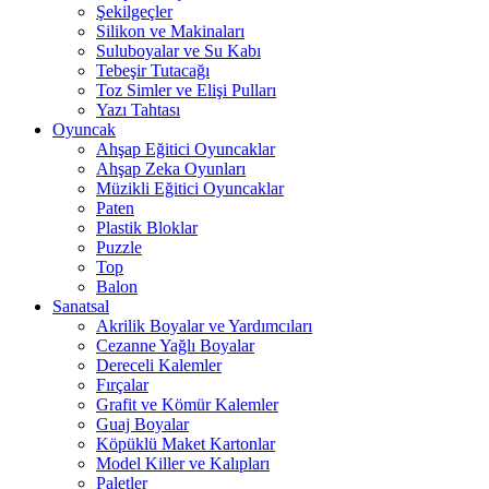
Şekilgeçler
Silikon ve Makinaları
Suluboyalar ve Su Kabı
Tebeşir Tutacağı
Toz Simler ve Elişi Pulları
Yazı Tahtası
Oyuncak
Ahşap Eğitici Oyuncaklar
Ahşap Zeka Oyunları
Müzikli Eğitici Oyuncaklar
Paten
Plastik Bloklar
Puzzle
Top
Balon
Sanatsal
Akrilik Boyalar ve Yardımcıları
Cezanne Yağlı Boyalar
Dereceli Kalemler
Fırçalar
Grafit ve Kömür Kalemler
Guaj Boyalar
Köpüklü Maket Kartonlar
Model Killer ve Kalıpları
Paletler