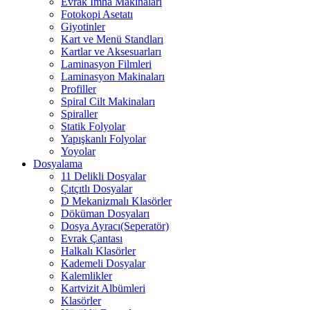
Evrak İmha Makinaları
Fotokopi Asetatı
Giyotinler
Kart ve Menü Standları
Kartlar ve Aksesuarları
Laminasyon Filmleri
Laminasyon Makinaları
Profiller
Spiral Cilt Makinaları
Spiraller
Statik Folyolar
Yapışkanlı Folyolar
Yoyolar
Dosyalama
11 Delikli Dosyalar
Çıtçıtlı Dosyalar
D Mekanizmalı Klasörler
Döküman Dosyaları
Dosya Ayracı(Seperatör)
Evrak Çantası
Halkalı Klasörler
Kademeli Dosyalar
Kalemlikler
Kartvizit Albümleri
Klasörler