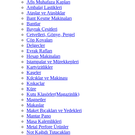
Afiş Muhafaza Kapları
Ambalaj Lastikleri
Ataşlar ve Ataşlıklar
Bant Kesme Makinaları
Bantlar
Bayrak Çeşitleri
Cetvelleri, Gönye, Pergel
Çöp Kovaları
Delgeçler
Evrak Rafları
Hesap Makinaları
Istampalar ve Mürekkepleri
Kartvizitlikler
Kaşeler
Kılçıklar ve Makinası
Kıskaçlar
Küre
Kutu Klasörler(Magazinlik)
Magnetler
Makaslar
Maket Bıçakları ve Yedekleri
Mantar Pano
Masa Kalemlikleri
Metal Perfore Ürünler
Not Kağıdı Tutacakları