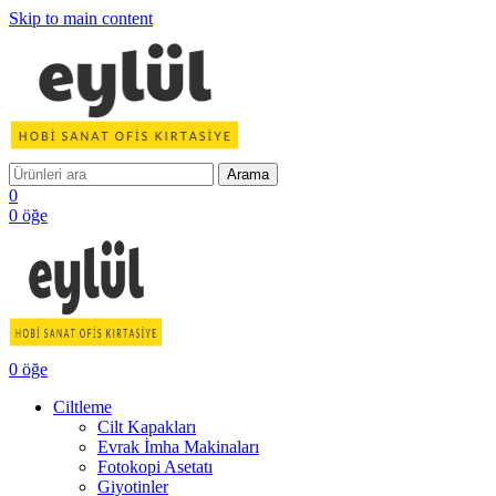
Skip to main content
Arama
0
0
öğe
0
öğe
Ciltleme
Cilt Kapakları
Evrak İmha Makinaları
Fotokopi Asetatı
Giyotinler