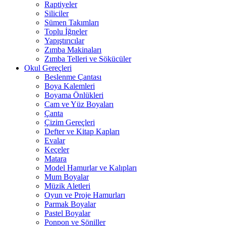
Raptiyeler
Siliciler
Sümen Takımları
Toplu İğneler
Yapıştırıcılar
Zımba Makinaları
Zımba Telleri ve Sökücüler
Okul Gereçleri
Beslenme Çantası
Boya Kalemleri
Boyama Önlükleri
Cam ve Yüz Boyaları
Çanta
Çizim Gereçleri
Defter ve Kitap Kapları
Evalar
Keçeler
Matara
Model Hamurlar ve Kalıpları
Mum Boyalar
Müzik Aletleri
Oyun ve Proje Hamurları
Parmak Boyalar
Pastel Boyalar
Ponpon ve Şöniller