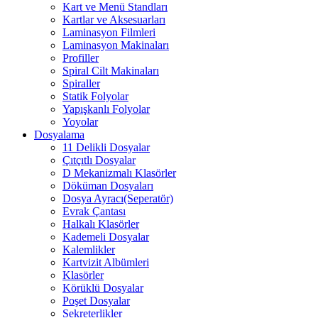
Kart ve Menü Standları
Kartlar ve Aksesuarları
Laminasyon Filmleri
Laminasyon Makinaları
Profiller
Spiral Cilt Makinaları
Spiraller
Statik Folyolar
Yapışkanlı Folyolar
Yoyolar
Dosyalama
11 Delikli Dosyalar
Çıtçıtlı Dosyalar
D Mekanizmalı Klasörler
Döküman Dosyaları
Dosya Ayracı(Seperatör)
Evrak Çantası
Halkalı Klasörler
Kademeli Dosyalar
Kalemlikler
Kartvizit Albümleri
Klasörler
Körüklü Dosyalar
Poşet Dosyalar
Sekreterlikler