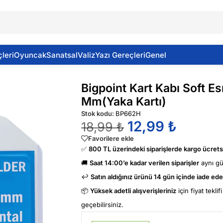
leri
Oyuncak
Sanatsal
Valiz
Yazı Gereçleri
Genel
 Soft Esnek Yatay Şeffaf 85×54 Mm(Yaka Kartı)
Bigpoint Kart Kabı Soft E
Mm(Yaka Kartı)
Stok kodu:
BP662H
12,99
₺
18,99
₺
Favorilere ekle
✅
800 TL üzerindeki siparişlerde kargo ücretsi
🚚
Saat 14:00’e kadar verilen siparişler
aynı g
↩️
Satın aldığınız ürünü 14 gün içinde iade edeb
📦
Yüksek adetli alışverişleriniz
için fiyat tekli
geçebilirsiniz.