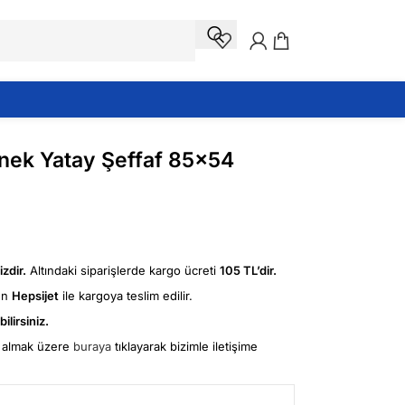
snek Yatay Şeffaf 85×54
zdir.
Altındaki siparişlerde kargo ücreti
105 TL’dir.
ün
Hepsijet
ile kargoya teslim edilir.
ilirsiniz.
fi almak üzere
buraya
tıklayarak bizimle iletişime