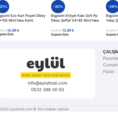
-31%
-30%
-29
gpoint Eco Kart Poşeti Dikey
Bigpoint Ehliyet Kabı Soft Pp
Bigpoin
×105 Mm(Yaka Kartı)
Dikey Şeffaf 54×85 Mm(Yaka
Yatay 
Kartı)
Kartı) 
10,99
₺
13,99
₺
,99
₺
19,99
₺
27,99
₺
pete Ekle
Sepete Ekle
Sepete 
ÇALIŞ
Pazarte
Cumarte
Pazar :
info@eylulhobi.com
0532 396 00 50
2024 eylulhobi.com © Tüm Hakları Saklıdır.