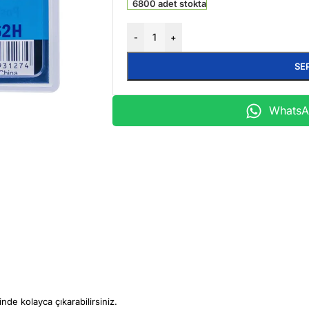
6800 adet stokta
-
+
SE
WhatsAp
nde kolayca çıkarabilirsiniz.