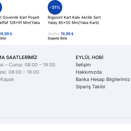
%
-31%
t Güvenlik Kart Poşeti
Bigpoint Kart Kabı Akrilik Sert
Şeffaf 128×91 Mm(Yaka
Yatay 85×55 Mm(Yaka Kartı)
Bigpoint657
Bigpoint648
19,99
₺
19,99
₺
28,99
₺
Ekle
Sepete Ekle
MA SAATLERİMİZ
EYLÜL HOBİ
si – Cuma: 08:00 – 19:00
İletişim
si: 08:00 – 19:00
Hakkımızda
 Kapalı
Banka Hesap Bilgilerimiz
Sipariş Takibi