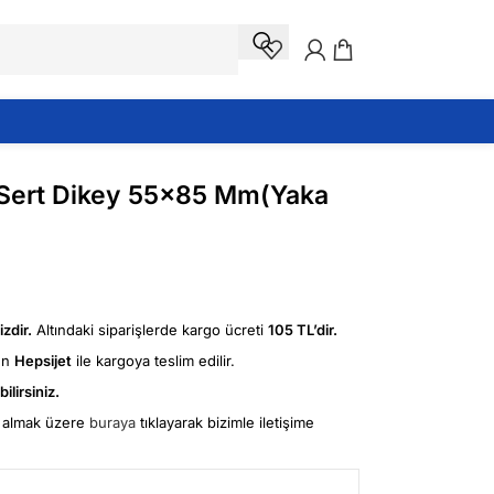
ik Sert Dikey 55×85 Mm(Yaka
zdir.
Altındaki siparişlerde kargo ücreti
105 TL’dir.
ün
Hepsijet
ile kargoya teslim edilir.
ilirsiniz.
fi almak üzere
buraya
tıklayarak bizimle iletişime