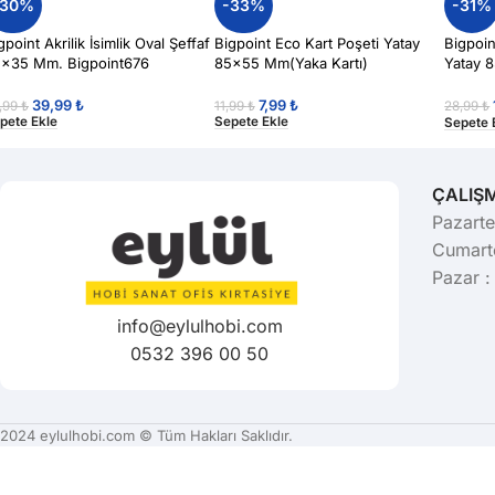
-30%
-33%
-31%
gpoint Akrilik İsimlik Oval Şeffaf
Bigpoint Eco Kart Poşeti Yatay
Bigpoin
×35 Mm. Bigpoint676
85×55 Mm(Yaka Kartı)
Yatay 
Bigpoi
39,99
₺
7,99
₺
,99
₺
11,99
₺
28,99
₺
pete Ekle
Sepete Ekle
Sepete 
ÇALIŞ
Pazarte
Cumarte
Pazar :
info@eylulhobi.com
0532 396 00 50
2024 eylulhobi.com © Tüm Hakları Saklıdır.