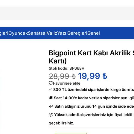
leri
Oyuncak
Sanatsal
Valiz
Yazı Gereçleri
Genel
Akrilik Sert Dikey 55×85 Mm(Yaka Kartı)
Bigpoint Kart Kabı Akril
Kartı)
Stok kodu:
BP668V
19,99
₺
28,99
₺
Favorilere ekle
✅
800 TL üzerindeki siparişlerde kargo ücretsi
🚚
Saat 14:00’e kadar verilen siparişler
aynı g
↩️
Satın aldığınız ürünü 14 gün içinde iade edeb
📦
Yüksek adetli alışverişleriniz
için fiyat tekli
geçebilirsiniz.