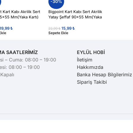
-30%
t Kart Kabı Akrilik Sert
Bigpoint Kart Kabı Sert Akrilik
85×55 Mm(Yaka Kartı)
Yatay Şeffaf 90×55 Mm(Yaka
nt648
Kartı) Bigpoint665
19,99
₺
15,99
₺
22,99
₺
Ekle
Sepete Ekle
MA SAATLERİMİZ
EYLÜL HOBİ
si – Cuma: 08:00 – 19:00
İletişim
si: 08:00 – 19:00
Hakkımızda
 Kapalı
Banka Hesap Bilgilerimiz
Sipariş Takibi