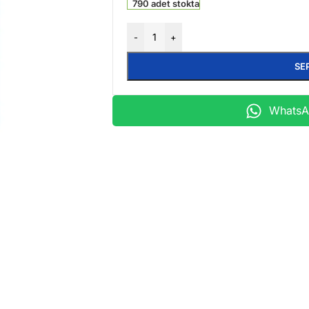
790 adet stokta
-
+
SE
WhatsAp