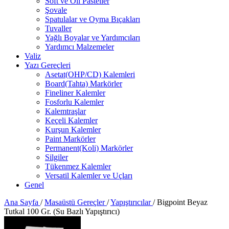
Soft ve Oil Pasteller
Şovale
Spatulalar ve Oyma Bıçakları
Tuvaller
Yağlı Boyalar ve Yardımcıları
Yardımcı Malzemeler
Valiz
Yazı Gereçleri
Asetat(OHP/CD) Kalemleri
Board(Tahta) Markörler
Fineliner Kalemler
Fosforlu Kalemler
Kalemtraşlar
Keçeli Kalemler
Kurşun Kalemler
Paint Markörler
Permanent(Koli) Markörler
Silgiler
Tükenmez Kalemler
Versatil Kalemler ve Uçları
Genel
Ana Sayfa
/
Masaüstü Gereçler
/
Yapıştırıcılar
/
Bigpoint Beyaz
Tutkal 100 Gr. (Su Bazlı Yapıştırıcı)