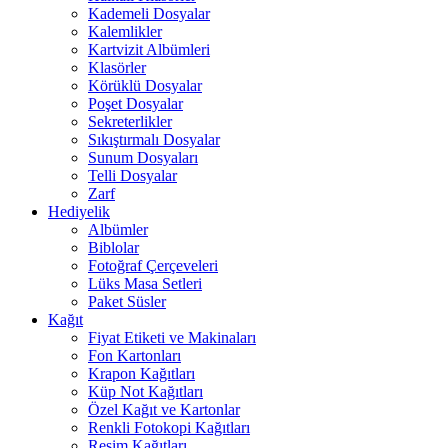
Kademeli Dosyalar
Kalemlikler
Kartvizit Albümleri
Klasörler
Körüklü Dosyalar
Poşet Dosyalar
Sekreterlikler
Sıkıştırmalı Dosyalar
Sunum Dosyaları
Telli Dosyalar
Zarf
Hediyelik
Albümler
Biblolar
Fotoğraf Çerçeveleri
Lüks Masa Setleri
Paket Süsler
Kağıt
Fiyat Etiketi ve Makinaları
Fon Kartonları
Krapon Kağıtları
Küp Not Kağıtları
Özel Kağıt ve Kartonlar
Renkli Fotokopi Kağıtları
Resim Kağıtları