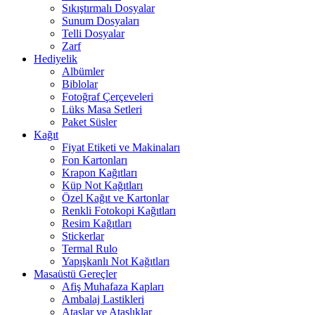
Sıkıştırmalı Dosyalar
Sunum Dosyaları
Telli Dosyalar
Zarf
Hediyelik
Albümler
Biblolar
Fotoğraf Çerçeveleri
Lüks Masa Setleri
Paket Süsler
Kağıt
Fiyat Etiketi ve Makinaları
Fon Kartonları
Krapon Kağıtları
Küp Not Kağıtları
Özel Kağıt ve Kartonlar
Renkli Fotokopi Kağıtları
Resim Kağıtları
Stickerlar
Termal Rulo
Yapışkanlı Not Kağıtları
Masaüstü Gereçler
Afiş Muhafaza Kapları
Ambalaj Lastikleri
Ataşlar ve Ataşlıklar