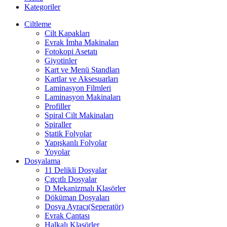
Kategoriler
Ciltleme
Cilt Kapakları
Evrak İmha Makinaları
Fotokopi Asetatı
Giyotinler
Kart ve Menü Standları
Kartlar ve Aksesuarları
Laminasyon Filmleri
Laminasyon Makinaları
Profiller
Spiral Cilt Makinaları
Spiraller
Statik Folyolar
Yapışkanlı Folyolar
Yoyolar
Dosyalama
11 Delikli Dosyalar
Çıtçıtlı Dosyalar
D Mekanizmalı Klasörler
Döküman Dosyaları
Dosya Ayracı(Seperatör)
Evrak Çantası
Halkalı Klasörler