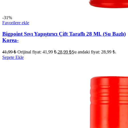
-31%
Favorilere ekle
Bigpoint Sıvı Yapıştırıcı Çift Taraflı 28 Ml. (Su Bazlı)
Korea-
41,99
₺
Orijinal fiyat: 41,99 ₺.
28,99
₺
Şu andaki fiyat: 28,99 ₺.
Sepete Ekle