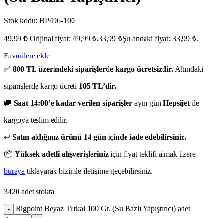
Stok kodu:
BP496-100
49,99
₺
Orijinal fiyat: 49,99 ₺.
33,99
₺
Şu andaki fiyat: 33,99 ₺.
Favorilere ekle
✅
800 TL üzerindeki siparişlerde kargo ücretsizdir.
Altındaki
siparişlerde kargo ücreti
105 TL’dir.
🚚
Saat 14:00’e kadar verilen siparişler
aynı gün
Hepsijet
ile
kargoya teslim edilir.
↩️
Satın aldığınız ürünü 14 gün içinde iade edebilirsiniz.
📦
Yüksek adetli alışverişleriniz
için fiyat teklifi almak üzere
buraya
tıklayarak bizimle iletişime geçebilirsiniz.
3420 adet stokta
Bigpoint Beyaz Tutkal 100 Gr. (Su Bazlı Yapıştırıcı) adet
-