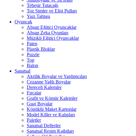
Tebeşir Tutacağı
Toz Simler ve Elişi Pulları
Yazı Tahtası
Oyuncak
Ahşap Eğitici Oyuncaklar
Ahşap Zeka Oyunları
Müzikli Eğitici Oyuncaklar
Paten
Plastik Bloklar
Puzzle
Top
Balon
Sanatsal
Akrilik Boyalar ve Yardımcıları
Cezanne Yağlı Boyalar
Dereceli Kalemler
Fırçalar
Grafit ve Kömür Kalemler
Guaj Boyalar
Köpüklü Maket Kartonlar
Model Killer ve Kalıpları
Paletler
Sanatsal Defterler
Sanatsal Resim Kağıtları