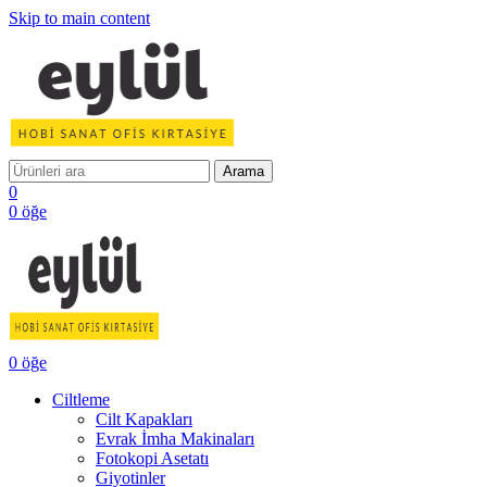
Skip to main content
Arama
0
0
öğe
0
öğe
Ciltleme
Cilt Kapakları
Evrak İmha Makinaları
Fotokopi Asetatı
Giyotinler