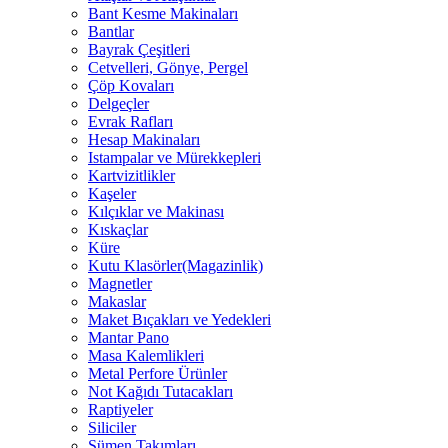
Bant Kesme Makinaları
Bantlar
Bayrak Çeşitleri
Cetvelleri, Gönye, Pergel
Çöp Kovaları
Delgeçler
Evrak Rafları
Hesap Makinaları
Istampalar ve Mürekkepleri
Kartvizitlikler
Kaşeler
Kılçıklar ve Makinası
Kıskaçlar
Küre
Kutu Klasörler(Magazinlik)
Magnetler
Makaslar
Maket Bıçakları ve Yedekleri
Mantar Pano
Masa Kalemlikleri
Metal Perfore Ürünler
Not Kağıdı Tutacakları
Raptiyeler
Siliciler
Sümen Takımları