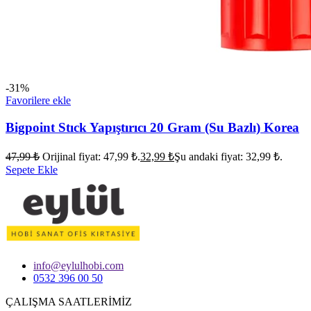
-31%
Favorilere ekle
Bigpoint Stıck Yapıştırıcı 20 Gram (Su Bazlı) Korea
47,99
₺
Orijinal fiyat: 47,99 ₺.
32,99
₺
Şu andaki fiyat: 32,99 ₺.
Sepete Ekle
info@eylulhobi.com
0532 396 00 50
ÇALIŞMA SAATLERİMİZ