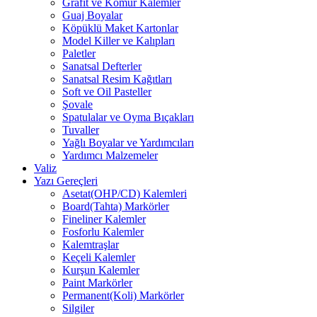
Grafit ve Kömür Kalemler
Guaj Boyalar
Köpüklü Maket Kartonlar
Model Killer ve Kalıpları
Paletler
Sanatsal Defterler
Sanatsal Resim Kağıtları
Soft ve Oil Pasteller
Şovale
Spatulalar ve Oyma Bıçakları
Tuvaller
Yağlı Boyalar ve Yardımcıları
Yardımcı Malzemeler
Valiz
Yazı Gereçleri
Asetat(OHP/CD) Kalemleri
Board(Tahta) Markörler
Fineliner Kalemler
Fosforlu Kalemler
Kalemtraşlar
Keçeli Kalemler
Kurşun Kalemler
Paint Markörler
Permanent(Koli) Markörler
Silgiler