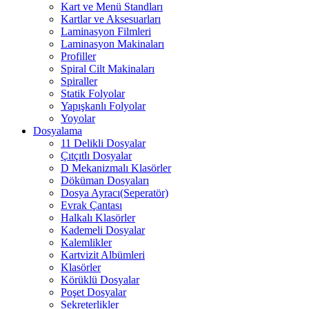
Kart ve Menü Standları
Kartlar ve Aksesuarları
Laminasyon Filmleri
Laminasyon Makinaları
Profiller
Spiral Cilt Makinaları
Spiraller
Statik Folyolar
Yapışkanlı Folyolar
Yoyolar
Dosyalama
11 Delikli Dosyalar
Çıtçıtlı Dosyalar
D Mekanizmalı Klasörler
Döküman Dosyaları
Dosya Ayracı(Seperatör)
Evrak Çantası
Halkalı Klasörler
Kademeli Dosyalar
Kalemlikler
Kartvizit Albümleri
Klasörler
Körüklü Dosyalar
Poşet Dosyalar
Sekreterlikler