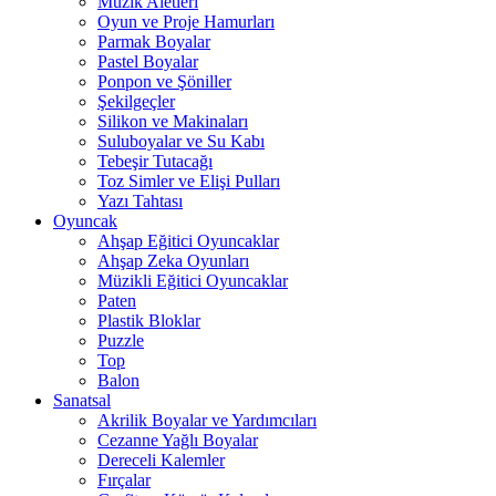
Müzik Aletleri
Oyun ve Proje Hamurları
Parmak Boyalar
Pastel Boyalar
Ponpon ve Şöniller
Şekilgeçler
Silikon ve Makinaları
Suluboyalar ve Su Kabı
Tebeşir Tutacağı
Toz Simler ve Elişi Pulları
Yazı Tahtası
Oyuncak
Ahşap Eğitici Oyuncaklar
Ahşap Zeka Oyunları
Müzikli Eğitici Oyuncaklar
Paten
Plastik Bloklar
Puzzle
Top
Balon
Sanatsal
Akrilik Boyalar ve Yardımcıları
Cezanne Yağlı Boyalar
Dereceli Kalemler
Fırçalar