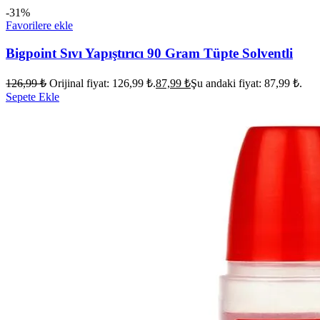
-31%
Favorilere ekle
Bigpoint Sıvı Yapıştırıcı 90 Gram Tüpte Solventli
126,99
₺
Orijinal fiyat: 126,99 ₺.
87,99
₺
Şu andaki fiyat: 87,99 ₺.
Sepete Ekle