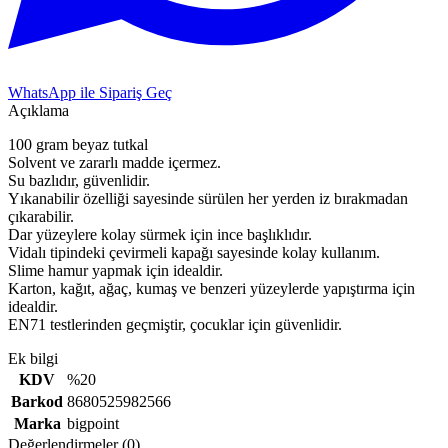
WhatsApp ile Sipariş Geç
Açıklama
100 gram beyaz tutkal
Solvent ve zararlı madde içermez.
Su bazlıdır, güvenlidir.
Yıkanabilir özelliği sayesinde sürülen her yerden iz bırakmadan
çıkarabilir.
Dar yüzeylere kolay sürmek için ince başlıklıdır.
Vidalı tipindeki çevirmeli kapağı sayesinde kolay kullanım.
Slime hamur yapmak için idealdir.
Karton, kağıt, ağaç, kumaş ve benzeri yüzeylerde yapıştırma için
idealdir.
EN71 testlerinden geçmiştir, çocuklar için güvenlidir.
Ek bilgi
KDV
%20
Barkod
8680525982566
Marka
bigpoint
Değerlendirmeler (0)