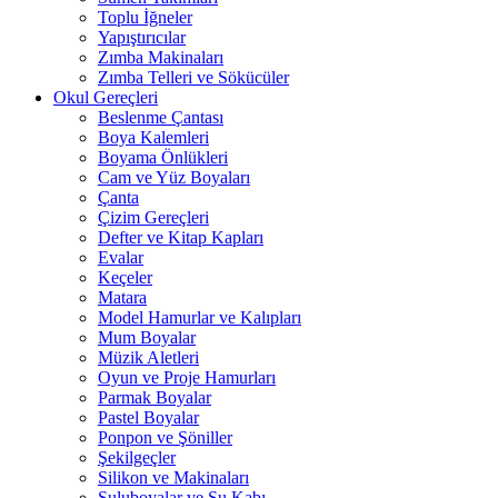
Toplu İğneler
Yapıştırıcılar
Zımba Makinaları
Zımba Telleri ve Sökücüler
Okul Gereçleri
Beslenme Çantası
Boya Kalemleri
Boyama Önlükleri
Cam ve Yüz Boyaları
Çanta
Çizim Gereçleri
Defter ve Kitap Kapları
Evalar
Keçeler
Matara
Model Hamurlar ve Kalıpları
Mum Boyalar
Müzik Aletleri
Oyun ve Proje Hamurları
Parmak Boyalar
Pastel Boyalar
Ponpon ve Şöniller
Şekilgeçler
Silikon ve Makinaları
Suluboyalar ve Su Kabı