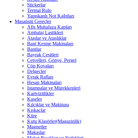
Stickerlar
Termal Rulo
Yapışkanlı Not Kağıtları
Masaüstü Gereçler
Afiş Muhafaza Kapları
Ambalaj Lastikleri
Ataşlar ve Ataşlıklar
Bant Kesme Makinaları
Bantlar
Bayrak Çeşitleri
Cetvelleri, Gönye, Pergel
Çöp Kovaları
Delgeçler
Evrak Rafları
Hesap Makinaları
Istampalar ve Mürekkepleri
Kartvizitlikler
Kaşeler
Kılçıklar ve Makinası
Kıskaçlar
Küre
Kutu Klasörler(Magazinlik)
Magnetler
Makaslar
Maket Bıçakları ve Yedekleri