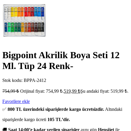
Bigpoint Akrilik Boya Seti 12
Ml. Tüp 24 Renk-
Stok kodu:
BPPA-2412
754,99
₺
Orijinal fiyat: 754,99 ₺.
519,99
₺
Şu andaki fiyat: 519,99 ₺.
Favorilere ekle
✅
800 TL üzerindeki siparişlerde kargo ücretsizdir.
Altındaki
siparişlerde kargo ücreti
105 TL’dir.
🚚
Saat 14:00’e kadar verilen siparişler
aynı gün
Hepsijet
ile