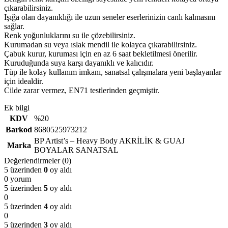
çıkarabilirsiniz.
Işığa olan dayanıklığı ile uzun seneler eserlerinizin canlı kalmasını
sağlar.
Renk yoğunluklarını su ile çözebilirsiniz.
Kurumadan su veya ıslak mendil ile kolayca çıkarabilirsiniz.
Çabuk kurur, kuruması için en az 6 saat bekletilmesi önerilir.
Kuruduğunda suya karşı dayanıklı ve kalıcıdır.
Tüp ile kolay kullanım imkanı, sanatsal çalışmalara yeni başlayanlar
için idealdir.
Cilde zarar vermez, EN71 testlerinden geçmiştir.
Ek bilgi
KDV
%20
Barkod
8680525973212
BP Artist’s – Heavy Body AKRİLİK & GUAJ
Marka
BOYALAR SANATSAL
Değerlendirmeler (0)
5 üzerinden
0
oy aldı
0 yorum
5 üzerinden
5
oy aldı
0
5 üzerinden
4
oy aldı
0
5 üzerinden
3
oy aldı