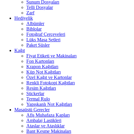
Sunum Dosyaları
Telli Dosyalar
Zarf
Hediyelik
Albümler
Biblolar
Fotoğraf Çerçeveleri
Lüks Masa Setleri
Paket Süsler
Kağıt
Fiyat Etiketi ve Makinaları
Fon Kartonları
Krapon Kağıtları
Küp Not Kağıtları
Özel Kağıt ve Kartonlar
Renkli Fotokopi Kağıtları
Resim Kağıtları
Stickerlar
Termal Rulo
Yapışkanlı Not Kağıtları
Masaüstü Gereçler
Afiş Muhafaza Kapları
Ambalaj Lastikleri
Ataşlar ve Ataşlıklar
Bant Kesme Makinaları