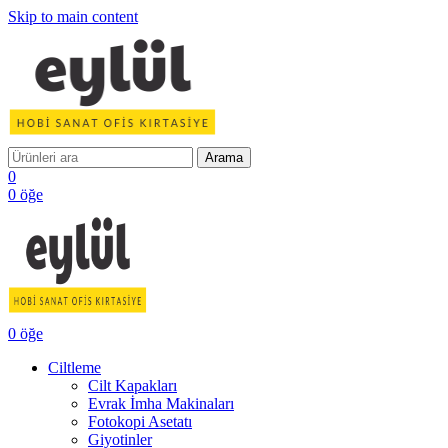
Skip to main content
Arama
0
0
öğe
0
öğe
Ciltleme
Cilt Kapakları
Evrak İmha Makinaları
Fotokopi Asetatı
Giyotinler