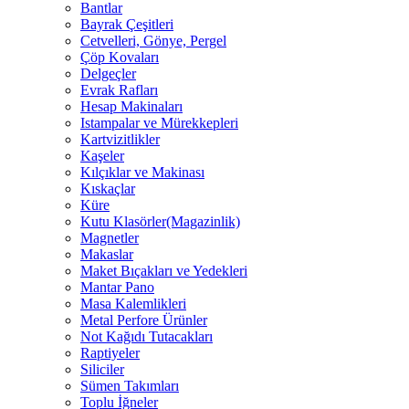
Bantlar
Bayrak Çeşitleri
Cetvelleri, Gönye, Pergel
Çöp Kovaları
Delgeçler
Evrak Rafları
Hesap Makinaları
Istampalar ve Mürekkepleri
Kartvizitlikler
Kaşeler
Kılçıklar ve Makinası
Kıskaçlar
Küre
Kutu Klasörler(Magazinlik)
Magnetler
Makaslar
Maket Bıçakları ve Yedekleri
Mantar Pano
Masa Kalemlikleri
Metal Perfore Ürünler
Not Kağıdı Tutacakları
Raptiyeler
Siliciler
Sümen Takımları
Toplu İğneler