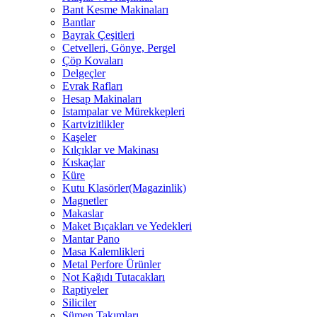
Bant Kesme Makinaları
Bantlar
Bayrak Çeşitleri
Cetvelleri, Gönye, Pergel
Çöp Kovaları
Delgeçler
Evrak Rafları
Hesap Makinaları
Istampalar ve Mürekkepleri
Kartvizitlikler
Kaşeler
Kılçıklar ve Makinası
Kıskaçlar
Küre
Kutu Klasörler(Magazinlik)
Magnetler
Makaslar
Maket Bıçakları ve Yedekleri
Mantar Pano
Masa Kalemlikleri
Metal Perfore Ürünler
Not Kağıdı Tutacakları
Raptiyeler
Siliciler
Sümen Takımları