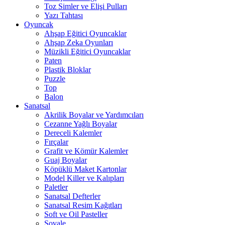
Toz Simler ve Elişi Pulları
Yazı Tahtası
Oyuncak
Ahşap Eğitici Oyuncaklar
Ahşap Zeka Oyunları
Müzikli Eğitici Oyuncaklar
Paten
Plastik Bloklar
Puzzle
Top
Balon
Sanatsal
Akrilik Boyalar ve Yardımcıları
Cezanne Yağlı Boyalar
Dereceli Kalemler
Fırçalar
Grafit ve Kömür Kalemler
Guaj Boyalar
Köpüklü Maket Kartonlar
Model Killer ve Kalıpları
Paletler
Sanatsal Defterler
Sanatsal Resim Kağıtları
Soft ve Oil Pasteller
Şovale