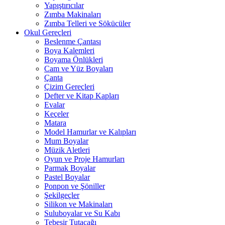
Yapıştırıcılar
Zımba Makinaları
Zımba Telleri ve Sökücüler
Okul Gereçleri
Beslenme Çantası
Boya Kalemleri
Boyama Önlükleri
Cam ve Yüz Boyaları
Çanta
Çizim Gereçleri
Defter ve Kitap Kapları
Evalar
Keçeler
Matara
Model Hamurlar ve Kalıpları
Mum Boyalar
Müzik Aletleri
Oyun ve Proje Hamurları
Parmak Boyalar
Pastel Boyalar
Ponpon ve Şöniller
Şekilgeçler
Silikon ve Makinaları
Suluboyalar ve Su Kabı
Tebeşir Tutacağı