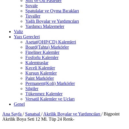
Soft ve Oil Pasteller
Şovale
Spatulalar ve Oyma Bıçakları
Tuvaller
Yağlı Boyalar ve Yardımcıları
Yardımcı Malzemeler
Valiz
Yazı Gereçleri
Asetat(OHP/CD) Kalemleri
Board(Tahta) Markörler
Fineliner Kalemler
Fosforlu Kalemler
Kalemtraşlar
Keçeli Kalemler
Kurşun Kalemler
Paint Markörler
Permanent(Koli) Markörler
Silgiler
Tükenmez Kalemler
Versatil Kalemler ve Uçları
Genel
Ana Sayfa
/
Sanatsal
/
Akrilik Boyalar ve Yardımcıları
/
Bigpoint
Akrilik Boya Seti 12 Ml. Tüp 24 Renk-