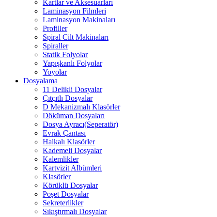
Kartlar ve Aksesuarları
Laminasyon Filmleri
Laminasyon Makinaları
Profiller
Spiral Cilt Makinaları
Spiraller
Statik Folyolar
Yapışkanlı Folyolar
Yoyolar
Dosyalama
11 Delikli Dosyalar
Çıtçıtlı Dosyalar
D Mekanizmalı Klasörler
Döküman Dosyaları
Dosya Ayracı(Seperatör)
Evrak Çantası
Halkalı Klasörler
Kademeli Dosyalar
Kalemlikler
Kartvizit Albümleri
Klasörler
Körüklü Dosyalar
Poşet Dosyalar
Sekreterlikler
Sıkıştırmalı Dosyalar