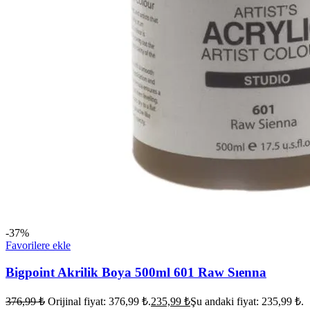
-37%
Favorilere ekle
Bigpoint Akrilik Boya 500ml 601 Raw Sıenna
376,99
₺
Orijinal fiyat: 376,99 ₺.
235,99
₺
Şu andaki fiyat: 235,99 ₺.