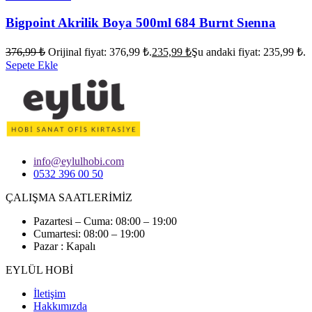
Bigpoint Akrilik Boya 500ml 684 Burnt Sıenna
376,99
₺
Orijinal fiyat: 376,99 ₺.
235,99
₺
Şu andaki fiyat: 235,99 ₺.
Sepete Ekle
info@eylulhobi.com
0532 396 00 50
ÇALIŞMA SAATLERİMİZ
Pazartesi – Cuma: 08:00 – 19:00
Cumartesi: 08:00 – 19:00
Pazar : Kapalı
EYLÜL HOBİ
İletişim
Hakkımızda