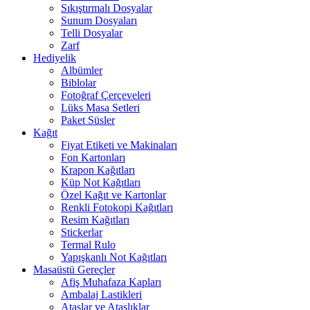
Sıkıştırmalı Dosyalar
Sunum Dosyaları
Telli Dosyalar
Zarf
Hediyelik
Albümler
Biblolar
Fotoğraf Çerçeveleri
Lüks Masa Setleri
Paket Süsler
Kağıt
Fiyat Etiketi ve Makinaları
Fon Kartonları
Krapon Kağıtları
Küp Not Kağıtları
Özel Kağıt ve Kartonlar
Renkli Fotokopi Kağıtları
Resim Kağıtları
Stickerlar
Termal Rulo
Yapışkanlı Not Kağıtları
Masaüstü Gereçler
Afiş Muhafaza Kapları
Ambalaj Lastikleri
Ataşlar ve Ataşlıklar