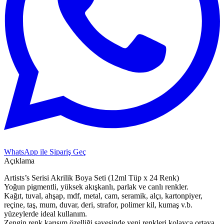
WhatsApp ile Sipariş Geç
Açıklama
Artists’s Serisi Akrilik Boya Seti (12ml Tüp x 24 Renk)
Yoğun pigmentli, yüksek akışkanlı, parlak ve canlı renkler.
Kağıt, tuval, ahşap, mdf, metal, cam, seramik, alçı, kartonpiyer,
reçine, taş, mum, duvar, deri, strafor, polimer kil, kumaş v.b.
yüzeylerde ideal kullanım.
Zengin renk karışım özelliği sayesinde yeni renkleri kolayca ortaya