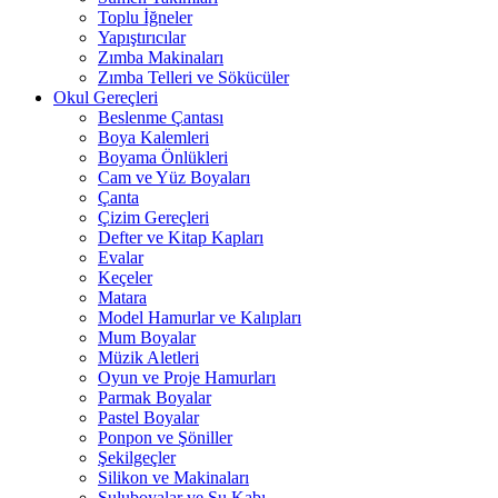
Toplu İğneler
Yapıştırıcılar
Zımba Makinaları
Zımba Telleri ve Sökücüler
Okul Gereçleri
Beslenme Çantası
Boya Kalemleri
Boyama Önlükleri
Cam ve Yüz Boyaları
Çanta
Çizim Gereçleri
Defter ve Kitap Kapları
Evalar
Keçeler
Matara
Model Hamurlar ve Kalıpları
Mum Boyalar
Müzik Aletleri
Oyun ve Proje Hamurları
Parmak Boyalar
Pastel Boyalar
Ponpon ve Şöniller
Şekilgeçler
Silikon ve Makinaları
Suluboyalar ve Su Kabı