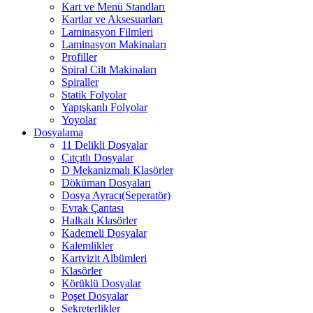
Kart ve Menü Standları
Kartlar ve Aksesuarları
Laminasyon Filmleri
Laminasyon Makinaları
Profiller
Spiral Cilt Makinaları
Spiraller
Statik Folyolar
Yapışkanlı Folyolar
Yoyolar
Dosyalama
11 Delikli Dosyalar
Çıtçıtlı Dosyalar
D Mekanizmalı Klasörler
Döküman Dosyaları
Dosya Ayracı(Seperatör)
Evrak Çantası
Halkalı Klasörler
Kademeli Dosyalar
Kalemlikler
Kartvizit Albümleri
Klasörler
Körüklü Dosyalar
Poşet Dosyalar
Sekreterlikler