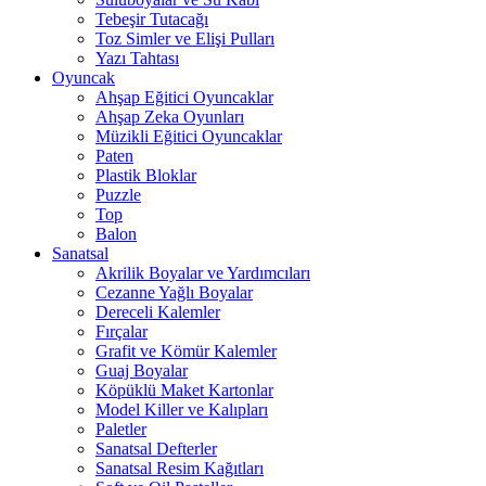
Tebeşir Tutacağı
Toz Simler ve Elişi Pulları
Yazı Tahtası
Oyuncak
Ahşap Eğitici Oyuncaklar
Ahşap Zeka Oyunları
Müzikli Eğitici Oyuncaklar
Paten
Plastik Bloklar
Puzzle
Top
Balon
Sanatsal
Akrilik Boyalar ve Yardımcıları
Cezanne Yağlı Boyalar
Dereceli Kalemler
Fırçalar
Grafit ve Kömür Kalemler
Guaj Boyalar
Köpüklü Maket Kartonlar
Model Killer ve Kalıpları
Paletler
Sanatsal Defterler
Sanatsal Resim Kağıtları