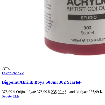
-37%
Favorilere ekle
Bigpoint Akrilik Boya 500ml 302 Scarlet-
376,99
₺
Orijinal fiyat: 376,99 ₺.
235,99
₺
Şu andaki fiyat: 235,99 ₺.
Sepete Ekle