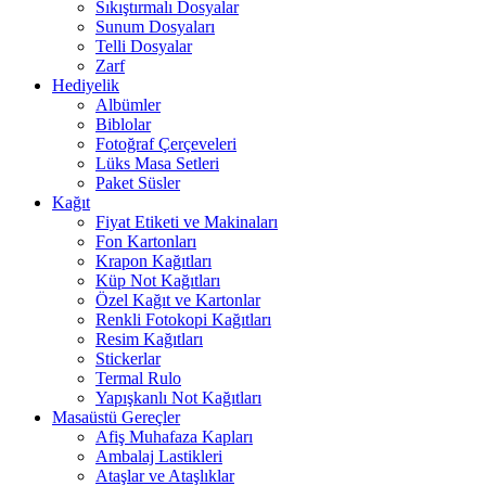
Sıkıştırmalı Dosyalar
Sunum Dosyaları
Telli Dosyalar
Zarf
Hediyelik
Albümler
Biblolar
Fotoğraf Çerçeveleri
Lüks Masa Setleri
Paket Süsler
Kağıt
Fiyat Etiketi ve Makinaları
Fon Kartonları
Krapon Kağıtları
Küp Not Kağıtları
Özel Kağıt ve Kartonlar
Renkli Fotokopi Kağıtları
Resim Kağıtları
Stickerlar
Termal Rulo
Yapışkanlı Not Kağıtları
Masaüstü Gereçler
Afiş Muhafaza Kapları
Ambalaj Lastikleri
Ataşlar ve Ataşlıklar