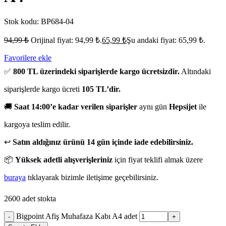
Stok kodu:
BP684-04
94,99
₺
Orijinal fiyat: 94,99 ₺.
65,99
₺
Şu andaki fiyat: 65,99 ₺.
Favorilere ekle
✅
800 TL üzerindeki siparişlerde kargo ücretsizdir.
Altındaki
siparişlerde kargo ücreti
105 TL’dir.
🚚
Saat 14:00’e kadar verilen siparişler
aynı gün
Hepsijet
ile
kargoya teslim edilir.
↩️
Satın aldığınız ürünü 14 gün içinde iade edebilirsiniz.
📦
Yüksek adetli alışverişleriniz
için fiyat teklifi almak üzere
buraya
tıklayarak bizimle iletişime geçebilirsiniz.
2600 adet stokta
Bigpoint Afiş Muhafaza Kabı A4 adet
-
+