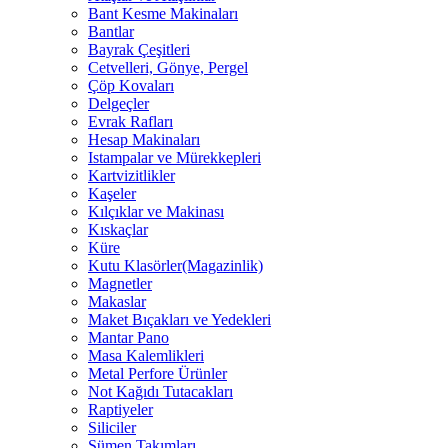
Bant Kesme Makinaları
Bantlar
Bayrak Çeşitleri
Cetvelleri, Gönye, Pergel
Çöp Kovaları
Delgeçler
Evrak Rafları
Hesap Makinaları
Istampalar ve Mürekkepleri
Kartvizitlikler
Kaşeler
Kılçıklar ve Makinası
Kıskaçlar
Küre
Kutu Klasörler(Magazinlik)
Magnetler
Makaslar
Maket Bıçakları ve Yedekleri
Mantar Pano
Masa Kalemlikleri
Metal Perfore Ürünler
Not Kağıdı Tutacakları
Raptiyeler
Siliciler
Sümen Takımları