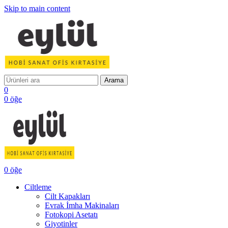
Skip to main content
Arama
0
0
öğe
0
öğe
Ciltleme
Cilt Kapakları
Evrak İmha Makinaları
Fotokopi Asetatı
Giyotinler