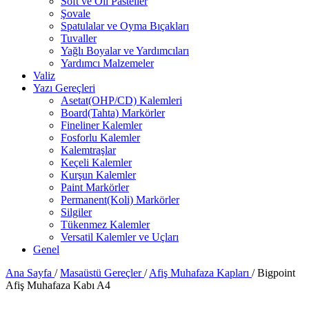
Soft ve Oil Pasteller
Şovale
Spatulalar ve Oyma Bıçakları
Tuvaller
Yağlı Boyalar ve Yardımcıları
Yardımcı Malzemeler
Valiz
Yazı Gereçleri
Asetat(OHP/CD) Kalemleri
Board(Tahta) Markörler
Fineliner Kalemler
Fosforlu Kalemler
Kalemtraşlar
Keçeli Kalemler
Kurşun Kalemler
Paint Markörler
Permanent(Koli) Markörler
Silgiler
Tükenmez Kalemler
Versatil Kalemler ve Uçları
Genel
Ana Sayfa
/
Masaüstü Gereçler
/
Afiş Muhafaza Kapları
/
Bigpoint
Afiş Muhafaza Kabı A4