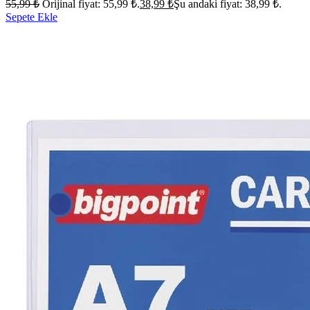
55,99
₺
Orijinal fiyat: 55,99 ₺.
38,99
₺
Şu andaki fiyat: 38,99 ₺.
Sepete Ekle