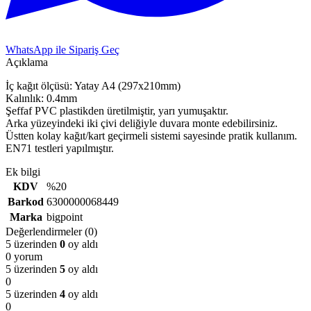
WhatsApp ile Sipariş Geç
Açıklama
İç kağıt ölçüsü: Yatay A4 (297x210mm)
Kalınlık: 0.4mm
Şeffaf PVC plastikden üretilmiştir, yarı yumuşaktır.
Arka yüzeyindeki iki çivi deliğiyle duvara monte edebilirsiniz.
Üstten kolay kağıt/kart geçirmeli sistemi sayesinde pratik kullanım.
EN71 testleri yapılmıştır.
Ek bilgi
KDV
%20
Barkod
6300000068449
Marka
bigpoint
Değerlendirmeler (0)
5 üzerinden
0
oy aldı
0 yorum
5 üzerinden
5
oy aldı
0
5 üzerinden
4
oy aldı
0