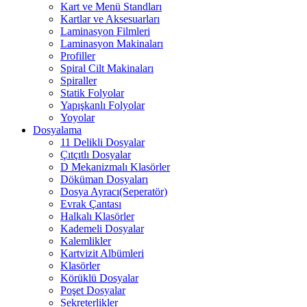
Kart ve Menü Standları
Kartlar ve Aksesuarları
Laminasyon Filmleri
Laminasyon Makinaları
Profiller
Spiral Cilt Makinaları
Spiraller
Statik Folyolar
Yapışkanlı Folyolar
Yoyolar
Dosyalama
11 Delikli Dosyalar
Çıtçıtlı Dosyalar
D Mekanizmalı Klasörler
Döküman Dosyaları
Dosya Ayracı(Seperatör)
Evrak Çantası
Halkalı Klasörler
Kademeli Dosyalar
Kalemlikler
Kartvizit Albümleri
Klasörler
Körüklü Dosyalar
Poşet Dosyalar
Sekreterlikler