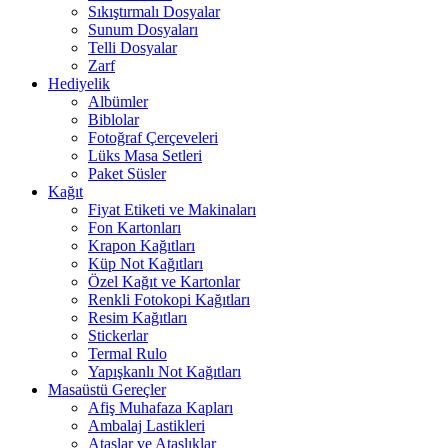
Sıkıştırmalı Dosyalar
Sunum Dosyaları
Telli Dosyalar
Zarf
Hediyelik
Albümler
Biblolar
Fotoğraf Çerçeveleri
Lüks Masa Setleri
Paket Süsler
Kağıt
Fiyat Etiketi ve Makinaları
Fon Kartonları
Krapon Kağıtları
Küp Not Kağıtları
Özel Kağıt ve Kartonlar
Renkli Fotokopi Kağıtları
Resim Kağıtları
Stickerlar
Termal Rulo
Yapışkanlı Not Kağıtları
Masaüstü Gereçler
Afiş Muhafaza Kapları
Ambalaj Lastikleri
Ataşlar ve Ataşlıklar