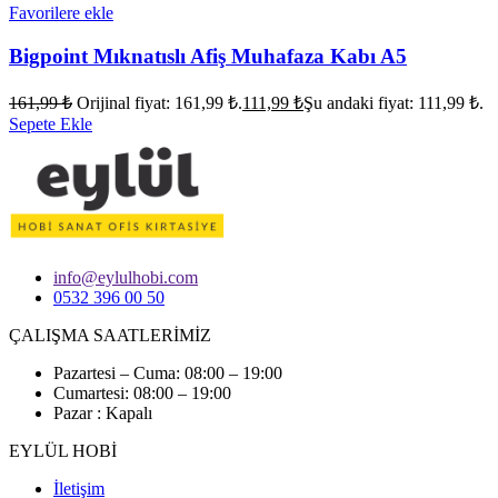
Favorilere ekle
Bigpoint Mıknatıslı Afiş Muhafaza Kabı A5
161,99
₺
Orijinal fiyat: 161,99 ₺.
111,99
₺
Şu andaki fiyat: 111,99 ₺.
Sepete Ekle
info@eylulhobi.com
0532 396 00 50
ÇALIŞMA SAATLERİMİZ
Pazartesi – Cuma: 08:00 – 19:00
Cumartesi: 08:00 – 19:00
Pazar : Kapalı
EYLÜL HOBİ
İletişim