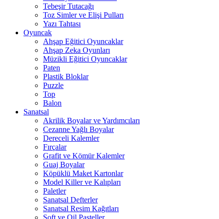
Tebeşir Tutacağı
Toz Simler ve Elişi Pulları
Yazı Tahtası
Oyuncak
Ahşap Eğitici Oyuncaklar
Ahşap Zeka Oyunları
Müzikli Eğitici Oyuncaklar
Paten
Plastik Bloklar
Puzzle
Top
Balon
Sanatsal
Akrilik Boyalar ve Yardımcıları
Cezanne Yağlı Boyalar
Dereceli Kalemler
Fırçalar
Grafit ve Kömür Kalemler
Guaj Boyalar
Köpüklü Maket Kartonlar
Model Killer ve Kalıpları
Paletler
Sanatsal Defterler
Sanatsal Resim Kağıtları
Soft ve Oil Pasteller