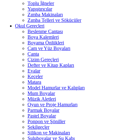
Toplu İğneler
Yapıştırıcılar
Zımba Makinaları
Zımba Telleri ve Sökücüler
Okul Gereçleri
Beslenme Çantası
Boya Kalemleri
Boyama Önlükleri
Cam ve Yüz Boyaları
Çanta
Çizim Gereçleri
Defter ve Kitap Kapları
Evalar
Keçeler
Matara
Model Hamurlar ve Kalıpları
Mum Boyalar
Müzik Aletleri
Oyun ve Proje Hamurları
Parmak Boyalar
Pastel Boyalar
Ponpon ve Şöniller
Şekilgeçler
Silikon ve Makinaları
Suluboyalar ve Su Kabı