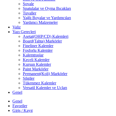
Şovale
Spatulalar ve Oyma Bıçakları
Tuvaller
Yağlı Boyalar ve Yardımcıları
Yardımcı Malzemeler
Valiz
Yazı Gereçleri
Asetat(OHP/CD) Kalemleri
Board(Tahta) Markörler
Fineliner Kalemler
Fosforlu Kalemler
Kalemtraşlar
Keçeli Kalemler
Kurşun Kalemler
Paint Markörler
Permanent(Koli) Markörler
Silgiler
Tükenmez Kalemler
Versatil Kalemler ve Uçları
Genel
Genel
Favoriler
Giriş / Kayıt