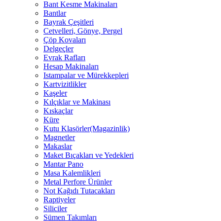
Bant Kesme Makinaları
Bantlar
Bayrak Çeşitleri
Cetvelleri, Gönye, Pergel
Çöp Kovaları
Delgeçler
Evrak Rafları
Hesap Makinaları
Istampalar ve Mürekkepleri
Kartvizitlikler
Kaşeler
Kılçıklar ve Makinası
Kıskaçlar
Küre
Kutu Klasörler(Magazinlik)
Magnetler
Makaslar
Maket Bıçakları ve Yedekleri
Mantar Pano
Masa Kalemlikleri
Metal Perfore Ürünler
Not Kağıdı Tutacakları
Raptiyeler
Siliciler
Sümen Takımları