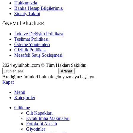
Hakkımızda
Banka Hesap Bilgilerimiz
Sipariş Takibi
ÖNEMLİ BİLGİLER
İade ve Değişim Politikası
Teslimat Politikası
Ödeme Yöntemleri
Gizlilik Politikası
Mesafeli Satış Sözleşmesi
2024 eylulhobi.com © Tüm Hakları Saklıdır.
Arama
Aradığınız ürünleri bulmak için yazmaya başlayın.
Kapat
Menü
Kategoriler
Ciltleme
Cilt Kapakları
Evrak İmha Makinaları
Fotokopi Asetatı
Giyotinler