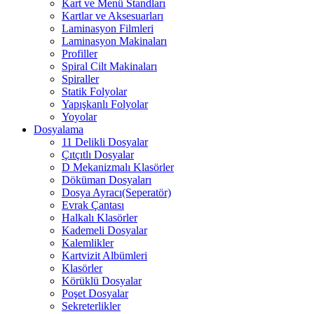
Kart ve Menü Standları
Kartlar ve Aksesuarları
Laminasyon Filmleri
Laminasyon Makinaları
Profiller
Spiral Cilt Makinaları
Spiraller
Statik Folyolar
Yapışkanlı Folyolar
Yoyolar
Dosyalama
11 Delikli Dosyalar
Çıtçıtlı Dosyalar
D Mekanizmalı Klasörler
Döküman Dosyaları
Dosya Ayracı(Seperatör)
Evrak Çantası
Halkalı Klasörler
Kademeli Dosyalar
Kalemlikler
Kartvizit Albümleri
Klasörler
Körüklü Dosyalar
Poşet Dosyalar
Sekreterlikler