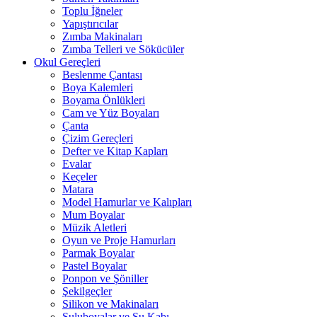
Toplu İğneler
Yapıştırıcılar
Zımba Makinaları
Zımba Telleri ve Sökücüler
Okul Gereçleri
Beslenme Çantası
Boya Kalemleri
Boyama Önlükleri
Cam ve Yüz Boyaları
Çanta
Çizim Gereçleri
Defter ve Kitap Kapları
Evalar
Keçeler
Matara
Model Hamurlar ve Kalıpları
Mum Boyalar
Müzik Aletleri
Oyun ve Proje Hamurları
Parmak Boyalar
Pastel Boyalar
Ponpon ve Şöniller
Şekilgeçler
Silikon ve Makinaları
Suluboyalar ve Su Kabı