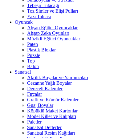
Tebeşir Tutacağı
Toz Simler ve Elişi Pulları
Yazı Tahtası
Oyuncak
Ahşap Eğitici Oyuncaklar
Ahşap Zeka Oyunları
Müzikli Eğitici Oyuncaklar
Paten
Plastik Bloklar
Puzzle
Top
Balon
Sanatsal
Akrilik Boyalar ve Yardımcıları
Cezanne Yağlı Boyalar
Dereceli Kalemler
Fırçalar
Grafit ve Kömür Kalemler
Guaj Boyalar
Köpüklü Maket Kartonlar
Model Killer ve Kalıpları
Paletler
Sanatsal Defterler
Sanatsal Resim Kağıtları